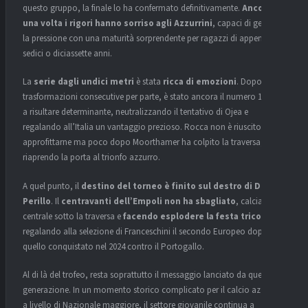
questo gruppo, la finale lo ha confermato definitivamente.
Ancora
una volta i rigori hanno sorriso agli Azzurrini
, capaci di gestire
la pressione con una maturità sorprendente per ragazzi di appena
sedici o diciassette anni.
La
serie dagli undici metri
è stata
ricca di emozioni
. Dopo le tre
trasformazioni consecutive per parte, è stato ancora il numero 1 Lupo
a risultare determinante, neutralizzando il tentativo di Ojea e
regalando all’Italia un vantaggio prezioso. Rocca non è riuscito ad
approfittarne ma poco dopo Moorthamer ha colpito la traversa,
riaprendo la porta al trionfo azzurro.
A quel punto, il
destino del torneo è finito sul destro di Diego
Perillo
. Il
centravanti dell’Empoli non ha sbagliato
, calciando
centrale sotto la traversa e
facendo esplodere la festa tricolore
,
regalando alla selezione di Franceschini il secondo Europeo dopo
quello conquistato nel 2024 contro il Portogallo.
Al di là del trofeo, resta soprattutto il messaggio lanciato da questa
generazione. In un momento storico complicato per il calcio azzurro
a livello di Nazionale maggiore, il settore giovanile continua a