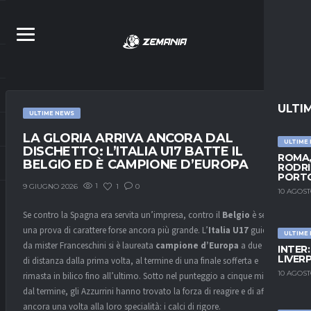
ULTI
ULTIME NEWS
LA GLORIA ARRIVA ANCORA DAL
ULTIME
DISCHETTO: L’ITALIA U17 BATTE IL
ROMA,
BELGIO ED È CAMPIONE D’EUROPA
RODRI
PORT
1
1
0
9 GIUGNO 2026
10 AGOST
Se contro la Spagna era servita un’impresa, contro il
Belgio
è servita
una prova di carattere forse ancora più grande. L’
Italia U17
guidata
ULTIME
da mister Franceschini si è laureata
campione d’Europa
a due anni
INTER
LIVER
di distanza dalla prima volta, al termine di una finale sofferta e
10 AGOST
rimasta in bilico fino all’ultimo. Sotto nel punteggio a cinque minuti
dal termine, gli Azzurrini hanno trovato la forza di reagire e di affidarsi
ancora una volta alla loro specialità: i calci di rigore.