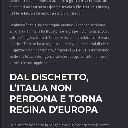
sbloccarsi da un momento all’altro.
Il gol è arrivato
infatti
all’85’
,
quando
il neoentrato Ojea ha trovato l’iniziativa giusta per
battere Lupo
e far esplodere la gioia dei suoi.
Sembrava finita. E invece proprio quando l’Europeo sembrava
scivolare via, l’Italia ha trovato le energie per l’ultimo assalto. Su un
calcio d’angolo, il tiro di Ballarin è stato intercettato con il braccio da
Dierckx e l’arbitro ha assegnato il tiro dagli 11 metri.
Dal dischetto
Fugazzola
non ha tremato, firmando l’
1-1 al 91′
e trascinando la
finale alla lotteria dei rigori, visto che da regolamento non sono
previsti i tempi supplementari.
DAL DISCHETTO,
L’ITALIA NON
PERDONA E TORNA
REGINA D’EUROPA
Se la semifinale contro la Spagna aveva già evidenziato il carattere di