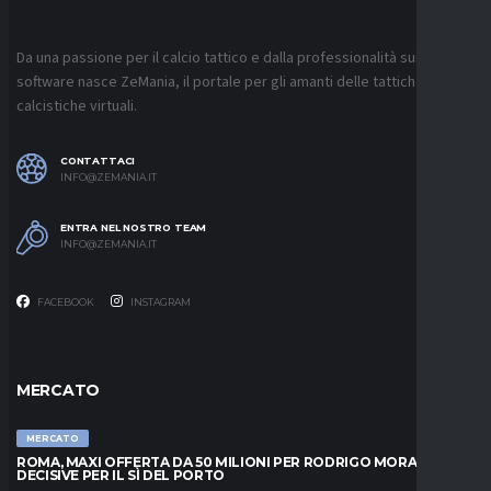
Da una passione per il calcio tattico e dalla professionalità sui
software nasce ZeMania, il portale per gli amanti delle tattiche
calcistiche virtuali.
CONTATTACI
INFO@ZEMANIA.IT
ENTRA NEL NOSTRO TEAM
INFO@ZEMANIA.IT
FACEBOOK
INSTAGRAM
MERCATO
MERCATO
ROMA, MAXI OFFERTA DA 50 MILIONI PER RODRIGO MORA: ORE
DECISIVE PER IL SÌ DEL PORTO