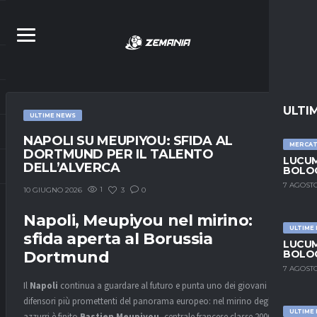
ULTI
ULTIME NEWS
NAPOLI SU MEUPIYOU: SFIDA AL
MERCA
DORTMUND PER IL TALENTO
LUCUM
DELL’ALVERCA
BOLOG
7 AGOSTO
1
3
0
10 GIUGNO 2026
Napoli, Meupiyou nel mirino:
ULTIME
sfida aperta al Borussia
LUCUM
Dortmund
BOLOG
7 AGOSTO
Il
Napoli
continua a guardare al futuro e punta uno dei giovani
difensori più promettenti del panorama europeo: nel mirino degli
ULTIME