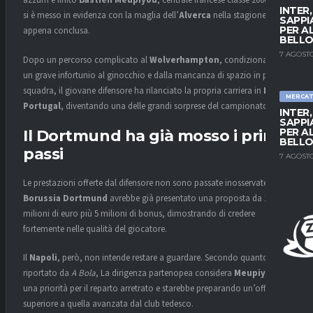
azzurri è finito
Bastien Meupiyou
, centrale francese classe 2006 che
INTER
si è messo in evidenza con la maglia dell’
Alverca
nella stagione
SAPPI
PER A
appena conclusa.
BELLO
7 AGOSTO
Dopo un percorso complicato al
Wolverhampton
, condizionato da
un grave infortunio al ginocchio e dalla mancanza di spazio in prima
squadra, il giovane difensore ha rilanciato la propria carriera in
Liga
MERCA
Portugal
, diventando una delle grandi sorprese del campionato.
INTER
SAPPI
PER A
Il Dortmund ha già mosso i primi
BELLO
passi
7 AGOSTO
Le prestazioni offerte dal difensore non sono passate inosservate. Il
Borussia Dortmund
avrebbe già presentato una proposta da 12
milioni di euro più 5 milioni di bonus, dimostrando di credere
fortemente nelle qualità del giocatore.
Il
Napoli
, però, non intende restare a guardare. Secondo quanto
riportato da
A Bola
, La dirigenza partenopea considera
Meupiyou
una priorità per il reparto arretrato e starebbe preparando un’offerta
superiore a quella avanzata dal club tedesco.