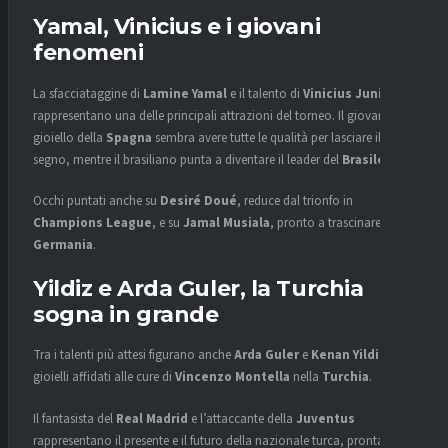
Yamal, Vinicius e i giovani
fenomeni
La sfacciataggine di
Lamine Yamal
e il talento di
Vinicius Junior
rappresentano una delle principali attrazioni del torneo. Il giovane
gioiello della
Spagna
sembra avere tutte le qualità per lasciare il
segno, mentre il brasiliano punta a diventare il leader del
Brasile
.
Occhi puntati anche su
Desiré Doué
, reduce dal trionfo in
Champions League
, e su
Jamal Musiala
, pronto a trascinare la
Germania
.
Yildiz e Arda Guler, la Turchia
sogna in grande
Tra i talenti più attesi figurano anche
Arda Guler
e
Kenan Yildiz
, due
gioielli affidati alle cure di
Vincenzo Montella
nella
Turchia
.
Il fantasista del
Real Madrid
e l’attaccante della
Juventus
rappresentano il presente e il futuro della nazionale turca, pronta a