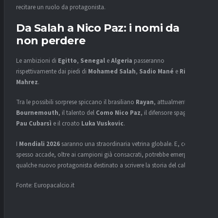
recitare un ruolo da protagonista.
Da Salah a Nico Paz: i nomi da
non perdere
Le ambizioni di
Egitto
,
Senegal
e
Algeria
passeranno
rispettivamente dai piedi di
Mohamed Salah
,
Sadio Mané
e
Riyad
Mahrez
.
Tra le possibili sorprese spiccano il brasiliano
Rayan
, attualmente al
Bournemouth
, il talento del
Como
Nico Paz
, il difensore spagnolo
Pau Cubarsì
e il croato
Luka Vuskovic
.
I
Mondiali 2026
saranno una straordinaria vetrina globale. E, come
spesso accade, oltre ai campioni già consacrati, potrebbe emergere
qualche nuovo protagonista destinato a scrivere la storia del calcio.
Fonte: Europacalcio.it