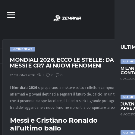
ULTI
ULTIME NEWS
MONDIALI 2026, ECCO LE STELLE: DA
ULTIME
MESSI E CR7 AI NUOVI FENOMENI
MILAN
CONTA
1
0
0
12 GIUGNO 2026
6 AGOSTO
I
Mondiali 2026
si preparano a mettere sotto i riflettori campioni
affermati e giovani destinati a segnare il futuro del calcio. In un torneo
ULTIME
che si preannuncia spettacolare, il talento sarà il grande protagonista,
JUVEN
tra sfide leggendarie e nuovi fenomeni pronti a conquistare la scena.
APRE 
6 AGOSTO
Messi e Cristiano Ronaldo
all’ultimo ballo
ULTIME