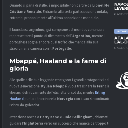
NAPOL
Quando si parla di stelle, è impossibile non partire da
Lionel Messi
e
LEVER
Cristiano Ronaldo
. Entrambi alla sesta partecipazione iridata,
6 AGOSTO
entrambi probabilmente all’ultima apparizione mondiale.
Il fuoriclasse argentino, già campione del mondo, continua a
ULTIME
rappresentare il punto di riferimento dell’
Argentina
, mentre il
ATALA
L’AL-D
portoghese sogna ancora quel trofeo che manca alla sua
6 AGOSTO
straordinaria carriera con il
Portogallo
.
Mbappé, Haaland e la fame di
gloria
Alle spalle delle due leggende emergono i grandi protagonisti della
nuova generazione.
Kylian Mbappé
vuole trascinare la
Francia
e
liberarsi definitivamente dell’etichetta di solista, mentre
Erling
Haaland
punta a trascinare la
Norvegia
con il suo straordinario
istinto da goleador.
Attenzione anche a
Harry Kane
e
Jude Bellingham
, chiamati a
guidare l’
Inghilterra
verso un successo che manca da troppo tempo.