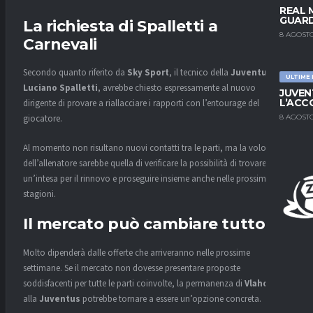
REAL 
GUARD
La richiesta di Spalletti a
8 AGOSTO
Carnevali
Secondo quanto riferito da
Sky Sport
, il tecnico della
Juventus
,
ULTIME
Luciano Spalletti
, avrebbe chiesto espressamente al nuovo
JUVEN
L’ACC
dirigente di provare a riallacciare i rapporti con l’entourage del
8 AGOSTO
giocatore.
Al momento non risultano nuovi contatti tra le parti, ma la volontà
dell’allenatore sarebbe quella di verificare la possibilità di trovare
un’intesa per il rinnovo e proseguire insieme anche nelle prossime
stagioni.
Il mercato può cambiare tutto
Molto dipenderà dalle offerte che arriveranno nelle prossime
settimane. Se il mercato non dovesse presentare proposte
soddisfacenti per tutte le parti coinvolte, la permanenza di
Vlahovic
alla
Juventus
potrebbe tornare a essere un’opzione concreta.