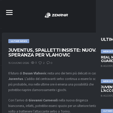
ULTI
ULTIME NEWS
JUVENTUS, SPALLETTI INSISTE: NUOVA
MERCA
SPERANZA PER VLAHOVIC
REAL 
GUARD
3
2
0
15 GIUGNO 2026
8 AGOSTO
Il futuro di
Dusan Vlahovic
resta uno dei temi più delicati in casa
Juventus
. L’addio del centravanti serbo continua a essere lo scenario
MERCA
più probabile, ma nelle ultime ore è emersa una possibilità che
JUVEN
potrebbe riaprire clamorosamente i giochi.
L’ACC
8 AGOSTO
Con l’arrivo di
Giovanni Carnevali
nella nuova dirigenza
bianconera, infatti, potrebbe esserci spazio per un ulteriore tentativo
volto a trattenere l’attaccante serbo a Torino.
ULTIME