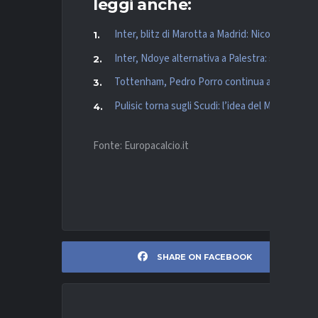
leggi anche:
Inter, blitz di Marotta a Madrid: Nico Paz e Ma
Inter, Ndoye alternativa a Palestra: su Kayo
Tottenham, Pedro Porro continua ad essere pu
Pulisic torna sugli Scudi: l’idea del Milan e i s
Fonte: Europacalcio.it
SHARE ON FACEBOOK