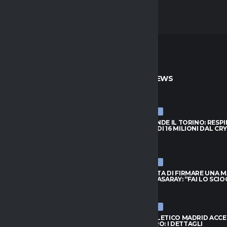
TO
ULTIME NEWS
ULTIME NEWS
PRENDE IL TORINO: RESPINTA
NJIE SI PRENDE IL TORINO: RESP
A DI 16 MILIONI DAL CRYSTAL
L’OFFERTA DI 16 MILIONI DAL CR
PALACE
026
6 AGOSTO 2026
ULTIME NEWS
FIUTA DI FIRMARE UNA MAGLIA
LEAO RIFIUTA DI FIRMARE UNA 
ATASARAY: “FAI LO SCIOCCO”
DEL GALATASARAY: “FAI LO SCI
026
6 AGOSTO 2026
ULTIME NEWS
 ORA IL RISCATTO; L’AGENTE:
INTER, L’ATLETICO MADRID ACC
 AL NUOVO MODULO.
PER ROMERO: I DETTAGLI