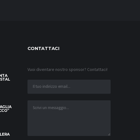
CONTATTACI
Vuoi diventare nostro sponsor? Contattaci!
INTA
YSTAL
MAGLIA
OCCO”
ELERA