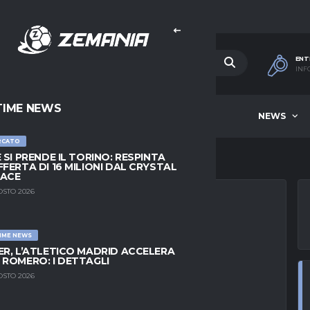
ENT
INF
TIME NEWS
HOME
BEST OF WEEK
NEWS
RCATO
E SI PRENDE IL TORINO: RESPINTA
FFERTA DI 16 MILIONI DAL CRYSTAL
LACE
OSTO 2026
IME NEWS
IDEA PER LA
ER, L’ATLETICO MADRID ACCELERA
 ROMERO: I DETTAGLI
OSTO 2026