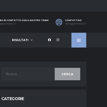
RA IN CONTATTO CON IL NOSTRO TEAM!
CONTATTACI
O@ZEMANIA.IT
INFO@ZEMANIA.IT
RISULTATI
CERCA
CATEGORIE