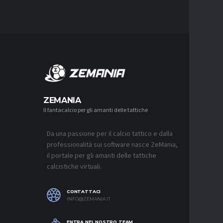
MERCA
ZEMANIA
Il fantacalcio per gli amanti delle tattiche
MERCATO
NJIE SI 
L’OFFERT
PALACE
Da una passione per il calcio tattico e dalla
6 AGOSTO 2
professionalità sui software nasce ZeMania,
il portale per gli amanti delle tattiche
MERCATO
calcistiche virtuali.
LEAO RI
DEL GAL
6 AGOSTO 2
CONTATTACI
INFO@ZEMANIA.IT
MERCATO
JASHARI,
“ADATTO
ENTRA NEL NOSTRO TEAM