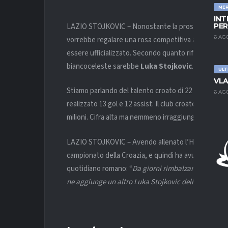
ME
INT
LAZIO STOJKOVIC – Nonostante la prosecuzione de
PER
6 AG
vorrebbe regalare una rosa competitiva al nuovo t
essere ufficializzato. Secondo quanto riferisce l’ed
biancoceleste sarebbe
Luka Stojkovic
.
ULT
VLA
Stiamo parlando del talento croato di 22 anni e in 
6 AG
realizzato 13 gol e 12 assist. Il club croato valuterebb
milioni. Cifra alta ma nemmeno irraggiungibile, se 
LAZIO STOJKOVIC – Avendo allenato l’Hajduk Spalat
campionato della Croazia, e quindi ha avuto già modo
quotidiano romano: “
Da giorni rimbalzano nomi di n
ne aggiunge un altro Luka Stojkovic della Dinamo 