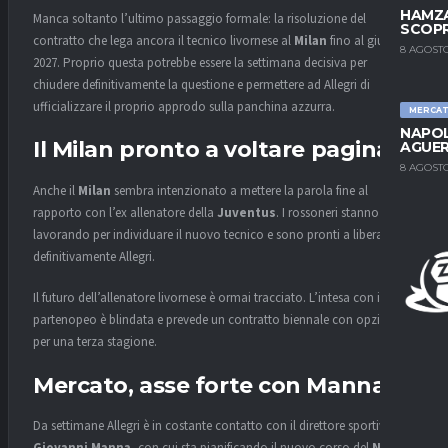
HAMZA
Manca soltanto l’ultimo passaggio formale: la risoluzione del
SCOPR
contratto che lega ancora il tecnico livornese al
Milan
fino al giugno
8 AGOSTO
2027. Proprio questa potrebbe essere la settimana decisiva per
chiudere definitivamente la questione e permettere ad Allegri di
ufficializzare il proprio approdo sulla panchina azzurra.
MERCA
NAPOL
Il Milan pronto a voltare pagina
AGUER
8 AGOSTO
Anche il
Milan
sembra intenzionato a mettere la parola fine al
rapporto con l’ex allenatore della
Juventus
. I rossoneri stanno infatti
lavorando per individuare il nuovo tecnico e sono pronti a liberare
definitivamente Allegri.
Il futuro dell’allenatore livornese è ormai tracciato. L’intesa con il club
partenopeo è blindata e prevede un contratto biennale con opzione
per una terza stagione.
Mercato, asse forte con Manna
Da settimane Allegri è in costante contatto con il direttore sportivo