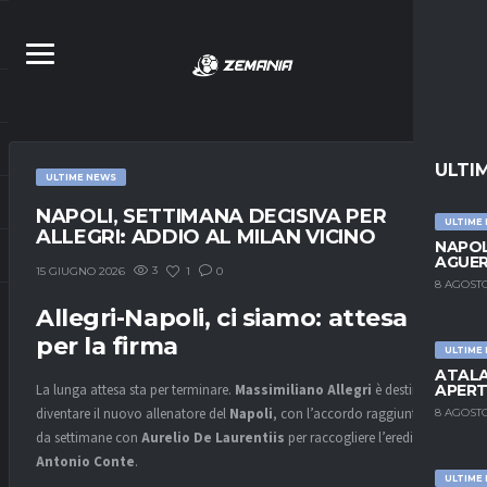
ULTI
ULTIME NEWS
NAPOLI, SETTIMANA DECISIVA PER
ULTIME
ALLEGRI: ADDIO AL MILAN VICINO
NAPOL
AGUER
3
1
0
15 GIUGNO 2026
8 AGOSTO
Allegri-Napoli, ci siamo: attesa
per la firma
ULTIME
ATALA
APERT
La lunga attesa sta per terminare.
Massimiliano Allegri
è destinato a
diventare il nuovo allenatore del
Napoli
, con l’accordo raggiunto già
8 AGOSTO
da settimane con
Aurelio De Laurentiis
per raccogliere l’eredità di
Antonio Conte
.
ULTIME