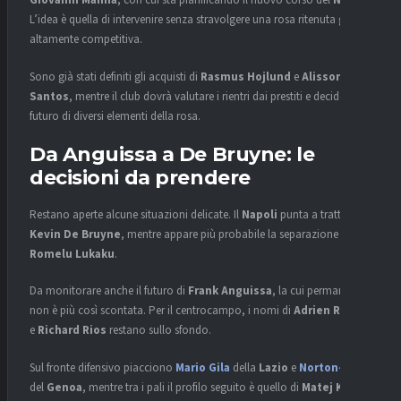
Giovanni Manna
, con cui sta pianificando il nuovo corso del
Napoli
.
L’idea è quella di intervenire senza stravolgere una rosa ritenuta già
altamente competitiva.
Sono già stati definiti gli acquisti di
Rasmus Hojlund
e
Alisson
Santos
, mentre il club dovrà valutare i rientri dai prestiti e decidere il
futuro di diversi elementi della rosa.
Da Anguissa a De Bruyne: le
decisioni da prendere
Restano aperte alcune situazioni delicate. Il
Napoli
punta a trattenere
Kevin De Bruyne
, mentre appare più probabile la separazione con
Romelu Lukaku
.
Da monitorare anche il futuro di
Frank Anguissa
, la cui permanenza
non è più così scontata. Per il centrocampo, i nomi di
Adrien Rabiot
e
Richard Rios
restano sullo sfondo.
Sul fronte difensivo piacciono
Mario Gila
della
Lazio
e
Norton-Cuffy
del
Genoa
, mentre tra i pali il profilo seguito è quello di
Matej Kovar
.