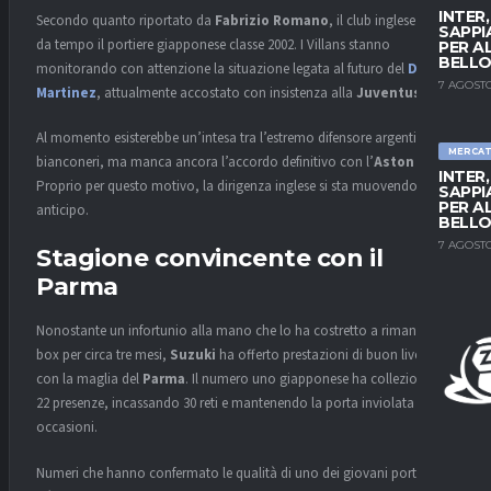
INTER
Secondo quanto riportato da
Fabrizio Romano
, il club inglese segue
SAPPI
da tempo il portiere giapponese classe 2002. I Villans stanno
PER A
BELLO
monitorando con attenzione la situazione legata al futuro del
Dibu
7 AGOSTO
Martinez
, attualmente accostato con insistenza alla
Juventus
.
Al momento esisterebbe un’intesa tra l’estremo difensore argentino e i
MERCA
bianconeri, ma manca ancora l’accordo definitivo con l’
Aston Villa
.
INTER
Proprio per questo motivo, la dirigenza inglese si sta muovendo con
SAPPI
PER A
anticipo.
BELLO
7 AGOSTO
Stagione convincente con il
Parma
Nonostante un infortunio alla mano che lo ha costretto a rimanere ai
box per circa tre mesi,
Suzuki
ha offerto prestazioni di buon livello
con la maglia del
Parma
. Il numero uno giapponese ha collezionato
22 presenze, incassando 30 reti e mantenendo la porta inviolata in sei
occasioni.
Numeri che hanno confermato le qualità di uno dei giovani portieri