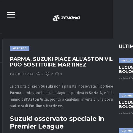
ULTI
MERCATO
PARMA, SUZUKI PIACE ALL’ASTON VILLA:
MERCA
PUÒ SOSTITUIRE MARTINEZ
LUCUM
BOLOG
2
2
0
15 GIUGNO 2026
7 AGOSTO
La crescita di
Zion Suzuki
non è passata inosservata. Il portiere del
Parma
, protagonista di una stagione positiva in
Serie A
, è finito nel
ULTIME
mirino dell’
Aston Villa
, pronto a cautelarsi in vista di una possibile
LUCUM
partenza di
Emiliano Martinez
.
BOLOG
7 AGOSTO
Suzuki osservato speciale in
Premier League
ULTIME