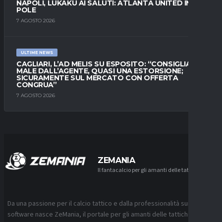
NAPOLI, LUKAKU AI SALUTI: ATLANTA UNITED IN
POLE
7 AGOSTO 2026
ULTIME NEWS
CAGLIARI, L’AD MELIS SU ESPOSITO: “CONSIGLIATO
MALE DALL’AGENTE, QUASI UNA ESTORSIONE;
SICURAMENTE SUL MERCATO CON OFFERTA
CONGRUA”
7 AGOSTO 2026
ZEMANIA
Il fantacalcio per gli amanti delle tattiche
Da una passione per il calcio tattico e dalla professionalità sui
software nasce ZeMania, il portale per gli amanti delle tattiche