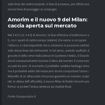
sulla linea dei centrocampisti, in fase di possesso, per offrire una
nuova linea di passaggio ai compagni.
Amorim e il nuovo 9 del Milan:
caccia aperta sul mercato
Nel 3-4-2-1 (o 3-4-3) di Amorim, la fase offensiva si trasforma in un 2-3-
5, con i quarti di centrocampo (esterni) che vanno a occupare
l’attacco e i due trequartisti che si schierano in posizione centrale,
sulla stessa linea del centravanti. In tal senso, avendo usufruito delle
giocate (e della verve realizzativa) di Gyokeres e Sesko, il Diavolo
dovrà necessariamente risolvere il rebus del numero 9 come non
accade da anni. Al momento il prediletto sarebbe Santiago Gimenez,
ma il probabile addio del messicano dovrà comportare l’arrivo a
Milanello di un attaccante che possa garantire un numero cospicuo di
reti. In attesa dell’ufficialità, il nuovo Milan di Rubèn Amorim prende
forma: ai posteri l’ardua sentenza sui risultati finali.
Fonte: Europacalcio.it