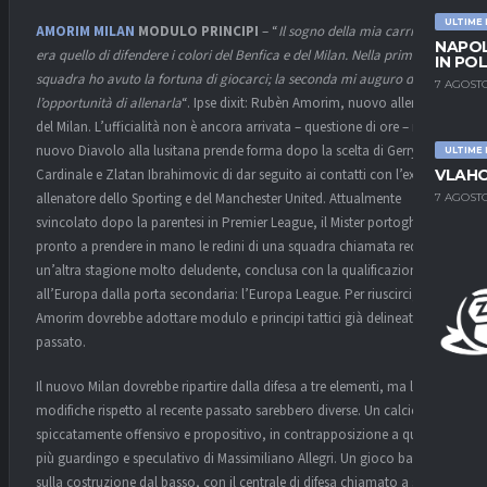
ULTIME
AMORIM
MILAN
MODULO
PRINCIPI
– “
Il sogno della mia carriera
NAPOL
era quello di difendere i colori del Benfica e del Milan. Nella prima
IN PO
squadra ho avuto la fortuna di giocarci; la seconda mi auguro di aver
7 AGOSTO
l’opportunità di allenarla
“. Ipse dixit: Rubèn Amorim, nuovo allenatore
del Milan. L’ufficialità non è ancora arrivata – questione di ore – ma il
nuovo Diavolo alla lusitana prende forma dopo la scelta di Gerry
ULTIME
Cardinale e Zlatan Ibrahimovic di dar seguito ai contatti con l’ex
VLAHO
allenatore dello Sporting e del Manchester United. Attualmente
7 AGOSTO
svincolato dopo la parentesi in Premier League, il Mister portoghese è
pronto a prendere in mano le redini di una squadra chiamata redimere
un’altra stagione molto deludente, conclusa con la qualificazione
all’Europa dalla porta secondaria: l’Europa League. Per riuscirci,
Amorim dovrebbe adottare modulo e principi tattici già delineati in
passato.
Il nuovo Milan dovrebbe ripartire dalla difesa a tre elementi, ma le
modifiche rispetto al recente passato sarebbero diverse. Un calcio più
spiccatamente offensivo e propositivo, in contrapposizione a quello
più guardingo e speculativo di Massimiliano Allegri. Un gioco basato
sulla costruzione dal basso, con il centrale di difesa chiamato a salire