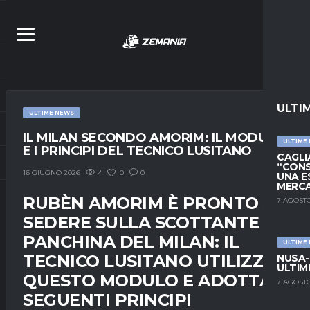
ULTI
ULTIME NEWS
IL MILAN SECONDO AMORIM: IL MODULO
ULTIME
E I PRINCIPI DEL TECNICO LUSITANO
CAGLIA
“CONS
2
0
0
16 GIUGNO 2026
UNA E
MERC
RUBÈN AMORIM È PRONTO A
7 AGOSTO
SEDERE SULLA SCOTTANTE
PANCHINA DEL MILAN: IL
ULTIME
TECNICO LUSITANO UTILIZZA
NUSA-
ULTIM
QUESTO MODULO E ADOTTA I
7 AGOSTO
SEGUENTI PRINCIPI