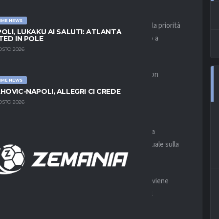
IME NEWS
Mason Greenwood
. L’esterno offensivo inglese è la priorità
OLI, LUKAKU AI SALUTI: ATLANTA
reparto offensivo e il club giallorosso è ormai pronto a
TED IN POLE
OSTO 2026
, la proposta potrebbe arrivare tra oggi e domani, con
IME NEWS
o di
Trigoria
.
HOVIC-NAPOLI, ALLEGRI CI CREDE
OSTO 2026
al Marsiglia
tivo
Tony D’Amico
, starebbe preparando un’offerta
Nella proposta sarebbe inserita anche una percentuale sulla
le richieste del
Marsiglia
, ma la distanza tra le parti viene
vrà riconoscere una parte consistente dell’incasso al
vorire una soluzione negoziata.