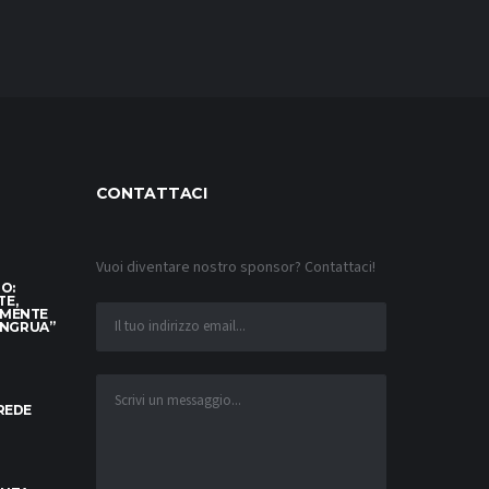
CONTATTACI
Vuoi diventare nostro sponsor? Contattaci!
TO:
TE,
AMENTE
ONGRUA”
CREDE