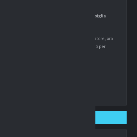
 nelle prossime settimane. Tra i club che seguono con
d
, pronto a muoversi qualora la trattativa con il
Marsiglia
a possibile. Dopo aver trovato l’accordo con il giocatore, ora
se. Le prossime ore potrebbero risultare determinanti per
glia giallorossa nella prossima stagione.
SHARE ON TWITTER