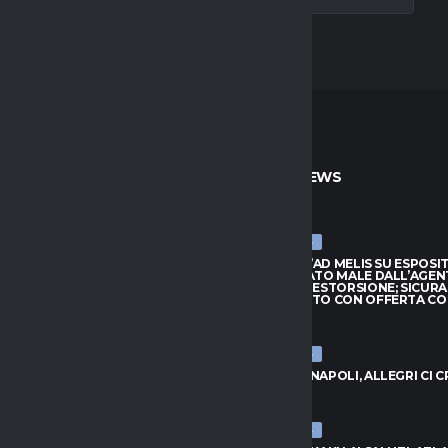
TO
ULTIME NEWS
ULTIME NEWS
ARRIVA JAY ROBINSON DAL
CAGLIARI, L’AD MELIS SU ESPOSI
PTON: VELOCITÀ E FANTASIA
“CONSIGLIATO MALE DALL’AGEN
TTACCO
QUASI UNA ESTORSIONE; SICUR
SUL MERCATO CON OFFERTA C
026
7 AGOSTO 2026
ULTIME NEWS
, L’AD MELIS SU ESPOSITO:
LIATO MALE DALL’AGENTE,
VLAHOVIC-NAPOLI, ALLEGRI CI 
NA ESTORSIONE; SICURAMENTE
7 AGOSTO 2026
CATO CON OFFERTA CONGRUA”
026
ULTIME NEWS