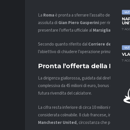
ULT
La
Roma
è pronta a sferrare l’assalto decisivo per
NAP
assoluta di
Gian Piero Gasperini
per rinforzare il 
UNI
presentare l’offerta ufficiale al
Marsiglia
.
7 AG
Secondo quanto riferito dal
Corriere dello Sport
ULT
l’obiettivo di chiudere l’operazione prima del radun
VLA
7 AG
Pronta l’offerta della Roma 
La dirigenza giallorossa, guidata dal direttore spor
complessiva da 45 milioni di euro, bonus compresi. 
futura rivendita del calciatore.
La cifra resta inferiore di circa 10 milioni rispetto al
considerata colmabile. Il club francese, infatti, do
Manchester United
, circostanza che potrebbe fa