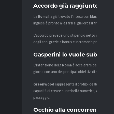
Accordo già raggiunto co
La
Roma
ha già trovato l’intesa con
Mason Gree
inglese è pronto a legarsi ai giallorossi fino al 2031.
L’accordo prevede uno stipendio netto iniziale di 4,
degli anni grazie a bonus e incrementi progressivi l
Gasperini lo vuole subito
L’intenzione della
Roma
è accelerare per mettere il
giorno con uno dei principali obiettivi di mercato.
Greenwood
rappresenta il profilo ideale per il sis
capacità di creare superiorità numerica, attaccare gli
passaggio.
Occhio alla concorrenza del