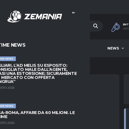
ENT
INF
TIME NEWS
HOME
BEST OF WEEK
NEWS
IME NEWS
LIARI, L’AD MELIS SU ESPOSITO:
NSIGLIATO MALE DALL’AGENTE,
SI UNA ESTORSIONE; SICURAMENTE
L MERCATO CON OFFERTA
NGRUA”
OSTO 2026
, ACCORDO COL
IME NEWS
TA AL MARSIGLIA
A-ROMA, AFFARE DA 60 MILIONI. LE
IME
OSTO 2026