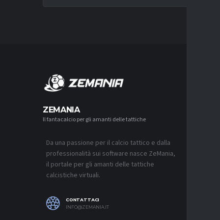
MERCA
ZEMANIA
Il fantacalcio per gli amanti delle tattiche
MERCATO
MONZA, 
SOUTHAM
PER L’A
Da una passione per il calcio tattico e dalla
7 AGOSTO 2
professionalità sui software nasce ZeMania,
il portale per gli amanti delle tattiche
MERCATO
calcistiche virtuali.
CAGLIARI
“CONSIG
QUASI U
SUL MER
CONTATTACI
7 AGOSTO 2
INFO@ZEMANIA.IT