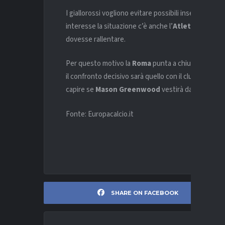
I giallorossi vogliono evitare possibili inserimenti
interesse la situazione c’è anche l’
Atletico Madri
dovesse rallentare.
Per questo motivo la
Roma
punta a chiudere il prim
il confronto decisivo sarà quello con il club france
capire se
Mason Greenwood
vestirà davvero la ma
Fonte: Europacalcio.it
SHARE ON FACEBOOK