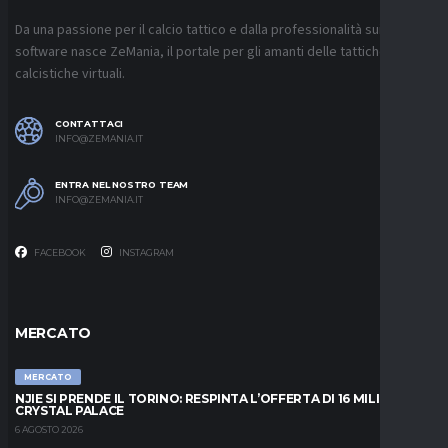
Da una passione per il calcio tattico e dalla professionalità sui
software nasce ZeMania, il portale per gli amanti delle tattiche
calcistiche virtuali.
CONTATTACI
INFO@ZEMANIA.IT
ENTRA NEL NOSTRO TEAM
INFO@ZEMANIA.IT
FACEBOOK
INSTAGRAM
MERCATO
MERCATO
NJIE SI PRENDE IL TORINO: RESPINTA L’OFFERTA DI 16 MILIONI DAL
CRYSTAL PALACE
6 AGOSTO 2026