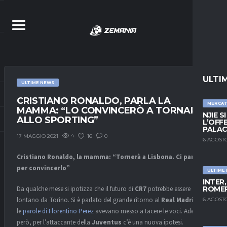
ULTI
ULTIME NEWS
CRISTIANO RONALDO, PARLA LA
MERCA
MAMMA: “LO CONVINCERÒ A TORNARE
NJIE S
ALLO SPORTING”
L’OFF
PALAC
4
16
0
17 MAGGIO 2021
6 AGOSTO
Cristiano Ronaldo, la mamma: “Tornerà a Lisbona. Ci parlerò
per convincerlo”
ULTIME
INTER
ROMER
Da qualche mese si ipotizza che il futuro di
CR7
potrebbe essere
lontano da Torino. Si è parlato del grande ritorno al
Real Madrid
, ma
6 AGOSTO
le
parole di Florentino Perez
avevano messo a tacere le voci. Adesso
però, per l’attaccante della
Juventus
c’è una nuova ipotesi.