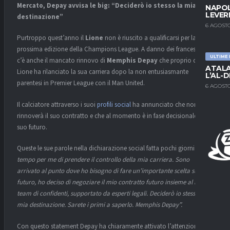
Mercato, Depay avvisa le big: “Deciderò io stesso la mia
NAPOL
LEVER
destinazione”
6 AGOSTO
Purtroppo quest’anno il
Lione
non è riuscito a qualificarsi per la
prossima edizione della Champions League. A danno dei francesi poi
ULTIME
c’è anche il mancato rinnovo di
Memphis Depay
che proprio con il
ATALA
Lione ha rilanciato la sua carriera dopo la non entusiasmante
L’AL-D
parentesi in Premier League con il Man United.
6 AGOSTO
Il calciatore attraverso i suoi
profili social
ha annunciato che non
rinnoverà il suo contratto e che al momento è in fase decisionale per il
suo futuro.
Queste le sue parole nella dichiarazione social fatta pochi giorni fa:
“E’
tempo per me di prendere il controllo della mia carriera. Sono
arrivato al punto dove ho bisogno di fare un’importante scelta sul mio
futuro, ho deciso di negoziare il mio contratto futuro insieme al mio
team di confidenti, supportato da esperti legali. Deciderò io stesso la
mia destinazione. Sarete i primi a saperlo. Memphis Depay”.
Con questo statement Depay ha chiaramente attivato l’attenzione dei