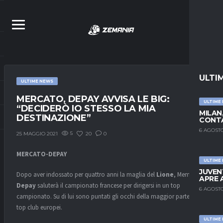
ULTI
ULTIME NEWS
MERCATO, DEPAY AVVISA LE BIG:
ULTIME
“DECIDERÒ IO STESSO LA MIA
MILAN
DESTINAZIONE”
CONTA
6 AGOSTO
5
20
0
25 MAGGIO 2021
MERCATO-DEPAY
ULTIME
JUVEN
Dopo aver indossato per quattro anni la maglia del
Lione
, Memphis
APRE 
Depay
saluterà il campionato francese per dirigersi in un top
6 AGOSTO
campionato. Su di lui sono puntati gli occhi della maggior parte dei
top club europei.
ULTIME