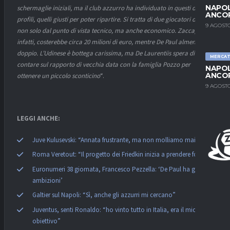
NAPOL
schermaglie iniziali, ma il club azzurro ha individuato in questi due
ANCO
profili, quelli giusti per poter ripartire. Si tratta di due giocatori diversi,
9 AGOSTO
non solo dal punto di vista tecnico, ma anche economico. Zaccagni,
infatti, costerebbe circa 20 milioni di euro, mentre De Paul almeno il
doppio. L’Udinese è bottega carissima, ma De Laurentiis spera di poter
MERCA
contare sul rapporto di vecchia data con la famiglia Pozzo per
NAPOL
ANCO
ottenere un piccolo sconticino
“.
9 AGOSTO
LEGGI ANCHE:
Juve Kulusevski: “Annata frustrante, ma non molliamo mai”
Roma Veretout: “Il progetto dei Friedkin inizia a prendere forma”
Euronumeri 38 giornata, Francesco Pezzella: ‘De Paul ha grandi
ambizioni’
Galtier sul Napoli: “Sì, anche gli azzurri mi cercano”
Juventus, senti Ronaldo: “ho vinto tutto in Italia, era il mio
obiettivo”