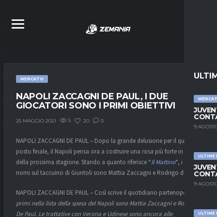
ULTI
MERCATO
NAPOLI ZACCAGNI DE PAUL, I DUE
MERCA
GIOCATORI SONO I PRIMI OBIETTIVI
JUVEN
CONTA
5
20
0
25 MAGGIO 2021
9 AGOSTO
NAPOLI ZACCAGNI DE PAUL – Dopo la grande delusione per il quinto
posto finale, il Napoli pensa ora a costruire una rosa più forte in vista
ULTIME
della prossima stagione. Stando a quanto riferisce “
Il Mattino
“, i primi
JUVEN
nomi sul taccuino di Giuntoli sono Mattia Zaccagni e Rodrigo de Paul.
CONTA
9 AGOSTO
NAPOLI ZACCAGNI DE PAUL – Così scrive il quotidiano partenopeo: “
I
primi nella lista della spesa del Napoli sono Mattia Zaccagni e Rodrigo
De Paul. Le trattative con Verona e Udinese sono ancora alle
ULTIME