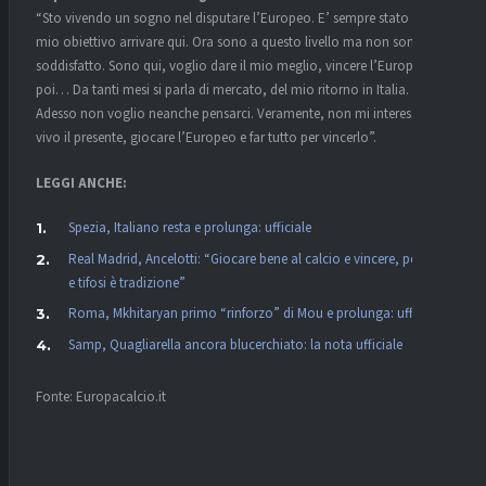
“Sto vivendo un sogno nel disputare l’Europeo. E’ sempre stato un
mio obiettivo arrivare qui. Ora sono a questo livello ma non sono
soddisfatto. Sono qui, voglio dare il mio meglio, vincere l’Europeo e
poi… Da tanti mesi si parla di mercato, del mio ritorno in Italia.
Adesso non voglio neanche pensarci. Veramente, non mi interessa:
vivo il presente, giocare l’Europeo e far tutto per vincerlo”.
LEGGI ANCHE:
Spezia, Italiano resta e prolunga: ufficiale
Real Madrid, Ancelotti: “Giocare bene al calcio e vincere, per club
e tifosi è tradizione”
Roma, Mkhitaryan primo “rinforzo” di Mou e prolunga: ufficiale
Samp, Quagliarella ancora blucerchiato: la nota ufficiale
Fonte: Europacalcio.it