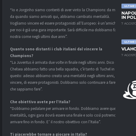
ULTIME
“Io e Jorginho siamo contenti di aver vinto la Champions: da martedì,
NAPOL
da quando siamo arrivati qui, abbiamo cambiato mentalità.
IN PO
Vogliamo vincere ed essere protagonisti all’Europeo: è un’amichevole,
7 AGOSTO
per noi è già una gara importante. Sarà difficile ma dobbiamo farla
nostra come negli ultimi due anni”.
ULTIME
VLAHO
Quanto sono distanti i club italiani dal vincere la
7 AGOSTO
Champions?
“La Juventus è arrivata due volte in finale negli ultimi anni. Dico che al
Chelsea abbiamo fatto una bella squadra, c’è tanto di Tuchel in
questo: adesso abbiamo creato una mentalità negli ultimi anni, di
vincere, di essere protagonisti. Dobbiamo solo continuare a fare quel
che sappiamo fare”.
Che obiettivo avete per l’Italia?
“Dobbiamo pedalare per arrivare in fondo. Dobbiamo avere questa
mentalità, ogni gara dovrà essere una finale e solo così potremo
arrivare fino in fondo. E’ il nostro obiettivo con l’Italia”.
Ti piacerebbe tornare a giocare in Italia?