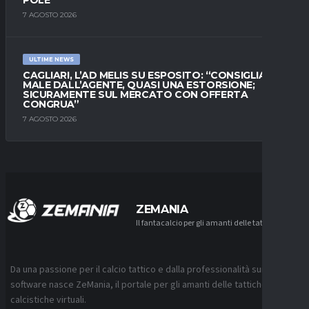
7 AGOSTO 2026
ULTIME NEWS
CAGLIARI, L’AD MELIS SU ESPOSITO: “CONSIGLIATO
MALE DALL’AGENTE, QUASI UNA ESTORSIONE;
SICURAMENTE SUL MERCATO CON OFFERTA
CONGRUA”
7 AGOSTO 2026
ZEMANIA
Il fantacalcio per gli amanti delle tattiche
Da una passione per il calcio tattico e dalla professionalità sui
software nasce ZeMania, il portale per gli amanti delle tattiche
calcistiche virtuali.