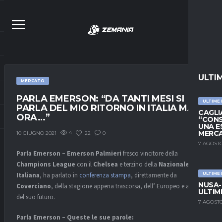
ULTI
MERCATO
PARLA EMERSON: “DA TANTI MESI SI
ULTIME
PARLA DEL MIO RITORNO IN ITALIA MA
CAGLIA
ORA…”
“CONS
UNA E
MERC
4
22
0
10 GIUGNO 2021
7 AGOSTO
Parla Emerson – Emerson Palmieri
fresco vincitore della
Champions League
con il
Chelsea
e terzino della
Nazionale
Italiana
, ha parlato in
conferenza stampa
, direttamente da
ULTIME
NUSA-
Coverciano
, della stagione appena trascorsa, dell’ Europeo e anche
ULTIM
del suo futuro.
7 AGOSTO
Parla Emerson – Queste le sue parole: