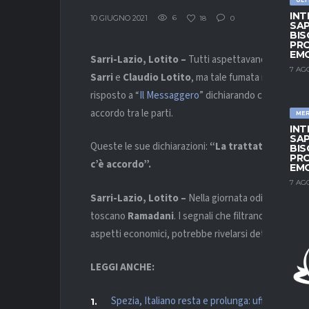
INT
10 GIUGNO 2021
6
18
0
SAP
BIS
PRO
EM
Sarri-Lazio, Lotito –
Tutti aspettavano la fumata 
7 AG
Sarri
e
Claudio Lotito
, ma tale fumata non è mai 
risposto a “
Il Messaggero
” dichiarando che la tratt
accordo tra le parti.
ME
INT
SAP
Queste le sue dichiarazioni:
“La trattativa resta
BIS
PRO
c’è accordo”.
EM
7 AG
Sarri-Lazio, Lotito –
Nella giornata odierna è prev
toscano
Ramadani
. I segnali che filtrano sono più 
aspetti economici, potrebbe rivelarsi determinante
LEGGI ANCHE:
Spezia, Italiano resta e prolunga: ufficiale