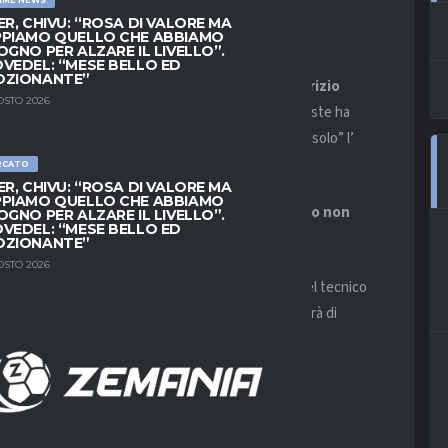
ER, CHIVU: “ROSA DI VALORE MA
PIAMO QUELLO CHE ABBIAMO
OGNO PER ALZARE IL LIVELLO”.
VEDEL: “MESE BELLO ED
OZIONANTE”
bianca dopo l’ incontro, durato circa 6 ore tra
Maurizio
OSTO 2026
arrivata. Questa notte, però, il numero 1 biancoceleste ha
ativa è ancora in piedi e che, naturalmente, manca “solo” l’
RCATO
ER, CHIVU: “ROSA DI VALORE MA
PIAMO QUELLO CHE ABBIAMO
 aperta, vediamo che succederà ma al momento non
OGNO PER ALZARE IL LIVELLO”.
VEDEL: “MESE BELLO ED
OZIONANTE”
OSTO 2026
isto un altro incontro tra Lotito e il procuratore del tecnico
che positivi ma la giornata di oggi, in quanto si parlerà di
.