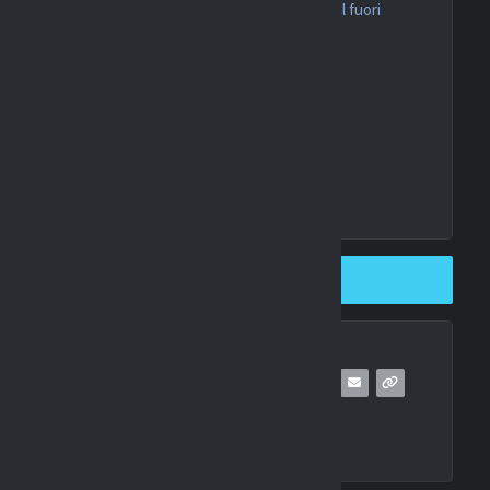
monta Tottenham, West Ham torna in Europa, Arsenal fuori
’undicesima volta
SHARE ON TWITTER