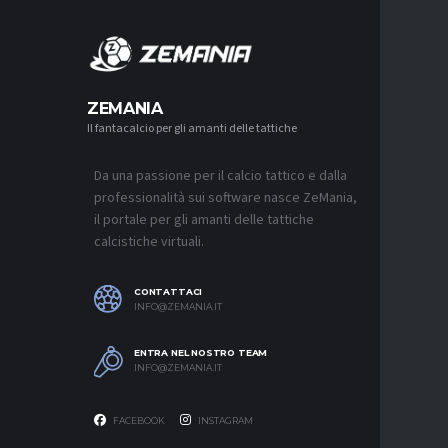
MERCA
ZEMANIA
Il fantacalcio per gli amanti delle tattiche
MERCATO
LUCUMÍ-
CON IL 
Da una passione per il calcio tattico e dalla
7 AGOSTO 2
professionalità sui software nasce ZeMania,
MERCATO
il portale per gli amanti delle tattiche
INTER, C
calcistiche virtuali.
SAPPIAM
BISOGNO 
PROVEDE
EMOZIO
CONTATTACI
7 AGOSTO 2
INFO@ZEMANIA.IT
MERCATO
ENTRA NEL NOSTRO TEAM
BOLOGNA,
INFO@ZEMANIA.IT
A GENOA
7 AGOSTO 2
FACEBOOK
INSTAGRAM