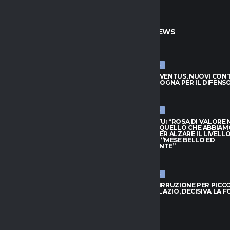
TO
ULTIME NEWS
ULTIME NEWS
JUVENTUS, NUOVI CONTATTI
LUCUMÍ-JUVENTUS, NUOVI CON
BOLOGNA PER IL DIFENSORE
CON IL BOLOGNA PER IL DIFENS
026
7 AGOSTO 2026
ULTIME NEWS
HIVU: “ROSA DI VALORE MA
INTER, CHIVU: “ROSA DI VALORE
O QUELLO CHE ABBIAMO
SAPPIAMO QUELLO CHE ABBIAM
PER ALZARE IL LIVELLO”.
BISOGNO PER ALZARE IL LIVELLO
L: “MESE BELLO ED
PROVEDEL: “MESE BELLO ED
NANTE”
EMOZIONANTE”
026
7 AGOSTO 2026
ULTIME NEWS
 IRRUZIONE PER PICCOLI: SFIDA
BOLOGNA, IRRUZIONE PER PICCOL
 E LAZIO, DECISIVA LA FORMULA
A GENOA E LAZIO, DECISIVA LA 
026
7 AGOSTO 2026