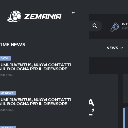
ENT
INF
TIME NEWS
HOME
BEST OF WEEK
NEWS
RCATO
UMÍ-JUVENTUS, NUOVI CONTATTI
 IL BOLOGNA PER IL DIFENSORE
OSTO 2026
IME NEWS
TO: “LA TRATTATIVA
UMÍ-JUVENTUS, NUOVI CONTATTI
 IL BOLOGNA PER IL DIFENSORE
ANCORA NON C’È L’
OSTO 2026
IME NEWS