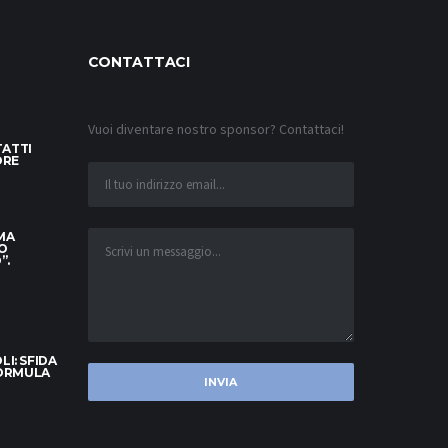
CONTATTACI
Vuoi diventare nostro sponsor? Contattaci!
TATTI
ORE
 MA
O
”.
I: SFIDA
FORMULA