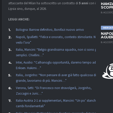
attaccante del Milan ha sottoscritto un contratto di
5 anni
con il
HAMZA
SCOPR
Lipsia sino, dunque, al 2026.
8 AGOSTO
LEGGI ANCHE:
MERCA
Bologna: Barrow definitivo, Bonifazi nuovo arrivo
NAPOL
Napoli, Spalletti: “Felice e onorato, contesto stimolante. Non
AGUER
vedo l’ora”
8 AGOSTO
Italia, Mancini: “Belgio grandissima squadra, non ci sono gare
semplici. Chiellini…”
Inter, Ausilio: “Calhanoglu opportunità, daremo tempo ad
Eriksen. Hakimi…”
Italia, Jorginho: “Non pensare di aver già fatto qualcosa di
grande, lavoriamo di più. Mancini…”
Verona, Setti: “Di Francesco non stravolgerà, Jorginho,
Zaccagni e Juric…”
Italia-Austria 2-1 ai supplementari, Mancini: “Un po’ stanchi,
cambi fondamentali”