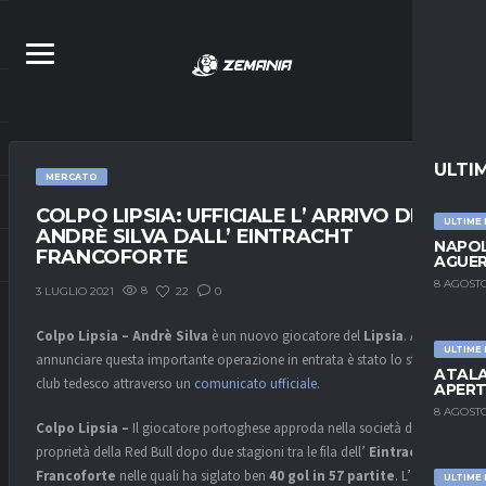
ULTI
MERCATO
COLPO LIPSIA: UFFICIALE L’ ARRIVO DI
ULTIME
ANDRÈ SILVA DALL’ EINTRACHT
NAPOL
FRANCOFORTE
AGUER
8 AGOSTO
8
22
0
3 LUGLIO 2021
Colpo Lipsia – Andrè Silva
è un nuovo giocatore del
Lipsia
. Ad
ULTIME
annunciare questa importante operazione in entrata è stato lo stesso
ATALA
club tedesco attraverso un
comunicato ufficiale
.
APERT
8 AGOSTO
Colpo Lipsia –
Il giocatore portoghese approda nella società di
proprietà della Red Bull dopo due stagioni tra le fila dell’
Eintracht
Francoforte
nelle quali ha siglato ben
40 gol in 57 partite
. L’ ex
ULTIME