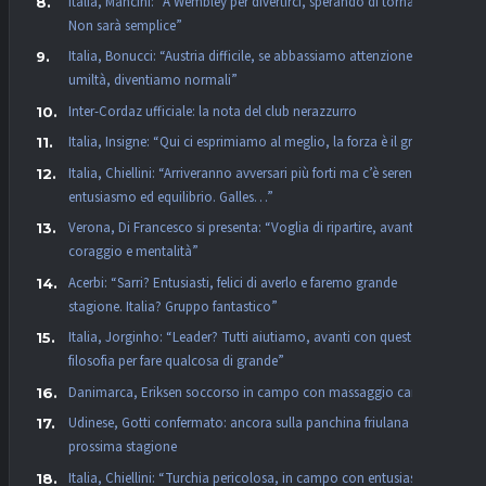
Italia, Mancini: “A Wembley per divertirci, sperando di tornarci.
Non sarà semplice”
Italia, Bonucci: “Austria difficile, se abbassiamo attenzione e
umiltà, diventiamo normali”
Inter-Cordaz ufficiale: la nota del club nerazzurro
Italia, Insigne: “Qui ci esprimiamo al meglio, la forza è il gruppo”
Italia, Chiellini: “Arriveranno avversari più forti ma c’è serenità,
entusiasmo ed equilibrio. Galles…”
Verona, Di Francesco si presenta: “Voglia di ripartire, avanti con
coraggio e mentalità”
Acerbi: “Sarri? Entusiasti, felici di averlo e faremo grande
stagione. Italia? Gruppo fantastico”
Italia, Jorginho: “Leader? Tutti aiutiamo, avanti con questa
filosofia per fare qualcosa di grande”
Danimarca, Eriksen soccorso in campo con massaggio cardiaco
Udinese, Gotti confermato: ancora sulla panchina friulana la
prossima stagione
Italia, Chiellini: “Turchia pericolosa, in campo con entusiasmo,