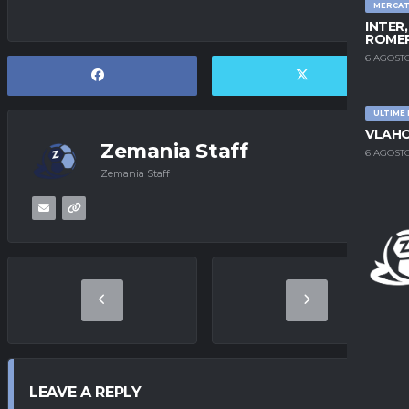
MERCA
INTER
ROMER
6 AGOSTO
ULTIME
VLAHO
Zemania Staff
6 AGOSTO
Zemania Staff
LEAVE A REPLY