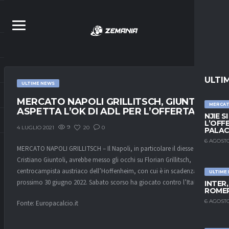
ULTI
ULTIME NEWS
MERCATO NAPOLI GRILLITSCH, GIUNTOLI
MERCA
ASPETTA L’OK DI ADL PER L’OFFERTA
NJIE S
L’OFF
9
20
0
4 LUGLIO 2021
PALAC
6 AGOSTO
MERCATO NAPOLI GRILLITSCH – Il Napoli, in particolare il diesse
Cristiano Giuntoli, avrebbe messo gli occhi su Florian Grillitsch,
centrocampista austriaco dell’Hoffenheim, con cui è in scadenza il
ULTIME
prossimo 30 giugno 2022. Sabato scorso ha giocato contro l’Italia.
INTER
ROMER
6 AGOSTO
Fonte: Europacalcio.it