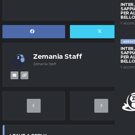
INTER
SAPPI
PER A
BELLO
7 AGOSTO
MERCA
INTER
SAPPI
Zemania Staff
PER A
BELLO
Zemania Staff
7 AGOSTO