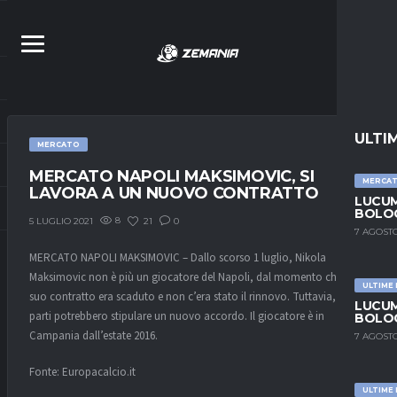
ULTI
MERCATO
MERCATO NAPOLI MAKSIMOVIC, SI
MERCA
LAVORA A UN NUOVO CONTRATTO
LUCUM
BOLOG
8
21
0
5 LUGLIO 2021
7 AGOSTO
MERCATO NAPOLI MAKSIMOVIC – Dallo scorso 1 luglio, Nikola
Maksimovic non è più un giocatore del Napoli, dal momento che il
ULTIME
suo contratto era scaduto e non c’era stato il rinnovo. Tuttavia, le
LUCUM
parti potrebbero stipulare un nuovo accordo. Il giocatore è in
BOLOG
Campania dall’estate 2016.
7 AGOSTO
Fonte: Europacalcio.it
ULTIME