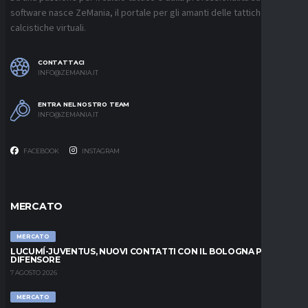
software nasce ZeMania, il portale per gli amanti delle tattiche
calcistiche virtuali.
CONTATTACI
INFO@ZEMANIA.IT
ENTRA NEL NOSTRO TEAM
INFO@ZEMANIA.IT
FACEBOOK
INSTAGRAM
MERCATO
MERCATO
LUCUMÍ-JUVENTUS, NUOVI CONTATTI CON IL BOLOGNA PER IL
DIFENSORE
7 AGOSTO 2026
MERCATO