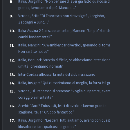
Italia, Jorginho: “Non pensare di aver già fatto qualcosa di
grande, lavoriamo di più. Mancini…”
Verona, Setti: “Di Francesco non stravolgerà, Jorginho,
Zaccagni e Juric…”
Italia-Austria 2-1 ai supplementari, Mancini: “Un po’ stanchi,
cambi fondamentali”
Italia, Mancini: “A Wembley per divertirci, sperando di tornarci.
Non sarà semplice”
Italia, Bonucci: “Austria difficile, se abbassiamo attenzione e
umiltà, diventiamo normali”
Inter-Cordaz ufficiale: la nota del club nerazzurro
Italia, Insigne: “Qui ci esprimiamo al meglio, la forza è il gruppo”
Verona, Di Francesco si presenta: “Voglia di ripartire, avanti con
coraggio e mentalità”
Acerbi: “Sarri? Entusiasti, felici di averlo e faremo grande
stagione. Italia? Gruppo fantastico”
Italia, Jorginho: “Leader? Tutti aiutiamo, avanti con questa
filosofia per fare qualcosa di grande”