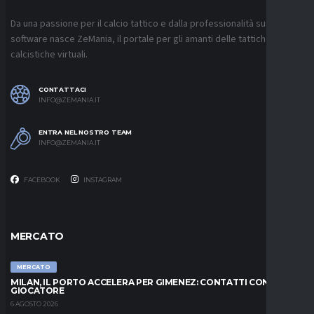
Da una passione per il calcio tattico e dalla professionalità sui
software nasce ZeMania, il portale per gli amanti delle tattiche
calcistiche virtuali.
CONTATTACI
INFO@ZEMANIA.IT
ENTRA NEL NOSTRO TEAM
INFO@ZEMANIA.IT
FACEBOOK
INSTAGRAM
MERCATO
MERCATO
MILAN, IL PORTO ACCELERA PER GIMENEZ: CONTATTI CON IL
GIOCATORE
6 AGOSTO 2026