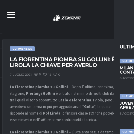
ULTI
ULTIME NEWS
LA FIORENTINA PIOMBA SU GOLLINI: È
ULTIME
LIROLA LA CHIAVE PER AVERLO
MILAN
CONTA
5
15
0
7 LUGLIO 2021
6 AGOSTO
La Fiorentina piomba su Gollini –
Dopo l’ ultima, ennesima, bella
stagione,
Pierluigi Gollini
è entrato nel mirino di molti club italiani,
ULTIME
tra i quali vi sono soprattutto
Lazio
e
Fiorentina
. I viola, però,
JUVEN
avrebbero un’ arma in più per aggiudicarsi il “
Gollo
“, la quale
APRE 
risponde al nome di
Pol Lirola
, difensore classe 1997 che potrebbe
6 AGOSTO
essere inserito nell’ affare come contropartita tecnica.
La Fiorentina piomba su Gollini –
L’ Atalanta segue da tempo il
ULTIME