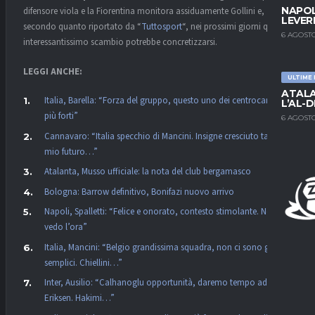
NAPOL
difensore viola e la Fiorentina monitora assiduamente Gollini e,
LEVER
secondo quanto riportato da “
Tuttosport
“, nei prossimi giorni questo
6 AGOSTO
interessantissimo scambio potrebbe concretizzarsi.
LEGGI ANCHE:
ULTIME
ATALA
Italia, Barella: “Forza del gruppo, questo uno dei centrocampi
L’AL-D
più forti”
6 AGOSTO
Cannavaro: “Italia specchio di Mancini. Insigne cresciuto tanto, il
mio futuro…”
Atalanta, Musso ufficiale: la nota del club bergamasco
Bologna: Barrow definitivo, Bonifazi nuovo arrivo
Napoli, Spalletti: “Felice e onorato, contesto stimolante. Non
vedo l’ora”
Italia, Mancini: “Belgio grandissima squadra, non ci sono gare
semplici. Chiellini…”
Inter, Ausilio: “Calhanoglu opportunità, daremo tempo ad
Eriksen. Hakimi…”