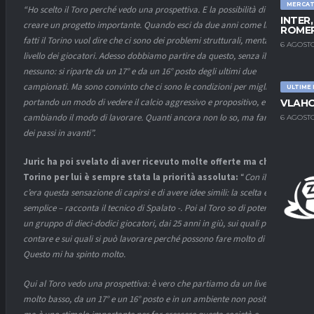
MERCA
“Ho scelto il Toro perché vedo una prospettiva. E la possibilità di
INTER
creare un progetto importante. Quando esci da due anni come li ha
ROMER
fatti il Torino vuol dire che ci sono dei problemi strutturali, mentali, a
6 AGOSTO
livello dei giocatori. Adesso dobbiamo partire da questo, senza illudere
nessuno: si riparte da un 17° e da un 16° posto degli ultimi due
campionati. Ma sono convinto che ci sono le condizioni per migliorare,
ULTIME
portando un modo di vedere il calcio aggressivo e propositivo, e
VLAHO
cambiando il modo di lavorare. Quanti ancora non lo so, ma faremo
6 AGOSTO
dei passi in avanti”.
Juric ha poi svelato di aver ricevuto molte offerte ma che il
Torino per lui è sempre stata la priorità assoluta:
“
Con il Toro
c’era questa sensazione di capirsi e di avere idee simili: la scelta è stata
semplice – racconta il tecnico di Spalato -. Poi al Toro so di poter avere
un gruppo di dieci-dodici giocatori, dai 25 anni in giù, sui quali posso
contare e sui quali si può lavorare perché possono fare molto di più.
Questo mi ha spinto molto.
Qui al Toro vedo una prospettiva: è vero che partiamo da un livello
molto basso, da un 17° e un 16° posto e in un ambiente non positivo,