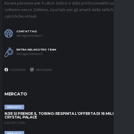
Da una passione per il calcio tattico e dalla professionalità sui
software nasce ZeMania, il portale per gli amanti delle tattiche
calcistiche virtuali.
CONTATTACI
INFO@ZEMANIA.IT
ENTRA NEL NOSTRO TEAM
INFO@ZEMANIA.IT
FACEBOOK
INSTAGRAM
MERCATO
MERCATO
NJIE SI PRENDE IL TORINO: RESPINTA L’OFFERTA DI 16 MILIONI DAL
CRYSTAL PALACE
6 AGOSTO 2026
MERCATO