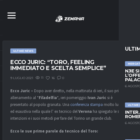
ULTI
ULTIME NEWS
ECCO JURIC: “TORO, FEELING
MERCA
IMMEDIATO E SCELTA SEMPLICE”
NJIE S
L’OFF
11
16
0
9 LUGLIO 2021
PALAC
6 AGOSTO
Ecco Juric –
Dopo aver diretto, nella mattinata di ieri, il suo primo
allenamento al “
Filadelfia
“, ieri pomeriggio
Ivan Juric
si è
presentato al popolo granata. Una
conferenza stampa
molto lunga
ULTIME
ed esaustiva nella quale l’ ex tecnico del
Verona
ha spiegato le sue
INTER
ROMER
intenzioni e i suoi metodi per fare del Torino un grande club.
6 AGOSTO
Ecco le sue prime parole da tecnico del Toro: