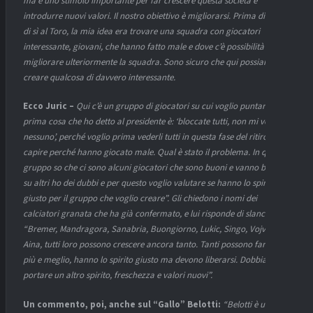
ma è uno stimolo importante per far crescere questa società e
introdurre nuovi valori. Il nostro obiettivo è migliorarsi. Prima di dire
di sì al Toro, la mia idea era trovare una squadra con giocatori
interessante, giovani, che hanno fatto male e dove c’è possibilità di
migliorare ulteriormente la squadra. Sono sicuro che qui possiamo
creare qualcosa di davvero interessante.
Ecco Juric –
Qui c’è un gruppo di giocatori su cui voglio puntare. La
prima cosa che ho detto al presidente è: ‘bloccate tutti, non mi vendete
nessuno’, perché voglio prima vederli tutti in questa fase del ritiro per
capire perché hanno giocato male. Qual è stato il problema. In questo
gruppo so che ci sono alcuni giocatori che sono buoni e vanno bene,
su altri ho dei dubbi e per questo voglio valutare se hanno lo spirito
giusto per il gruppo che voglio creare”. Gli chiedono i nomi dei
calciatori granata che ha già confermato, e lui risponde di slancio:
“Bremer, Mandragora, Sanabria, Buongiorno, Lukic, Singo, Vojvoda,
Aina, tutti loro possono crescere ancora tanto. Tanti possono fare di
più e meglio, hanno lo spirito giusto ma devono liberarsi. Dobbiamo
portare un altro spirito, freschezza e valori nuovi”.
Un commento, poi, anche sul “Gallo” Belotti:
“Belotti è un top