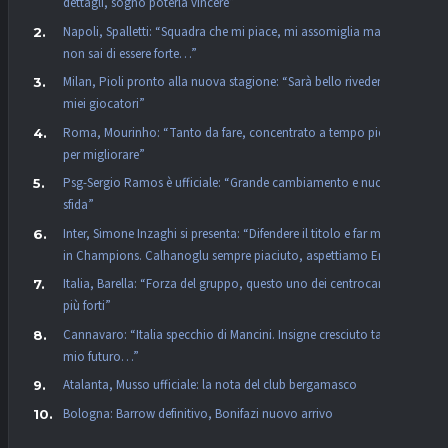
dettagli, sogno poterla vincere”
Napoli, Spalletti: “Squadra che mi piace, mi assomiglia ma se
non sai di essere forte…”
Milan, Pioli pronto alla nuova stagione: “Sarà bello rivedere i
miei giocatori”
Roma, Mourinho: “Tanto da fare, concentrato a tempo pieno
per migliorare”
Psg-Sergio Ramos è ufficiale: “Grande cambiamento e nuova
sfida”
Inter, Simone Inzaghi si presenta: “Difendere il titolo e far meglio
in Champions. Calhanoglu sempre piaciuto, aspettiamo Eriksen”
Italia, Barella: “Forza del gruppo, questo uno dei centrocampi
più forti”
Cannavaro: “Italia specchio di Mancini. Insigne cresciuto tanto, il
mio futuro…”
Atalanta, Musso ufficiale: la nota del club bergamasco
Bologna: Barrow definitivo, Bonifazi nuovo arrivo