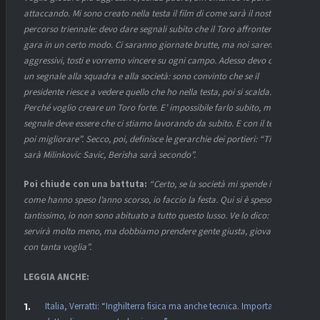
attaccando. Mi sono creato nella testa il film di come sarà il nostro
percorso triennale: devo dare segnali subito che il Toro affronterà la
gara in un certo modo. Ci saranno giornate brutte, ma noi saremo
aggressivi, tosti e vorremo vincere su ogni campo. Adesso devo dare
un segnale alla squadra e alla società: sono convinto che se il
presidente riesce a vedere quello che ho nella testa, poi si scalda.
Perché voglio creare un Toro forte. E’ impossibile farlo subito, ma il
segnale deve essere che ci stiamo lavorando da subito. E con il tempo
poi migliorare”. Secco, poi, definisce le gerarchie dei portieri: “Titolare
sarà Milinkovic Savic, Berisha sarà secondo”.
Poi chiude con una battuta:
“Certo, se la società mi spende i soldi
come hanno speso l’anno scorso, io faccio la festa. Qui si è speso
tantissimo, io non sono abituato a tutto questo lusso. Ve lo dico: a noi
servirà molto meno, ma dobbiamo prendere gente giusta, giovani, e
con tanta voglia”.
LEGGIA ANCHE:
Italia, Verratti: “Inghilterra fisica ma anche tecnica. Importanti i