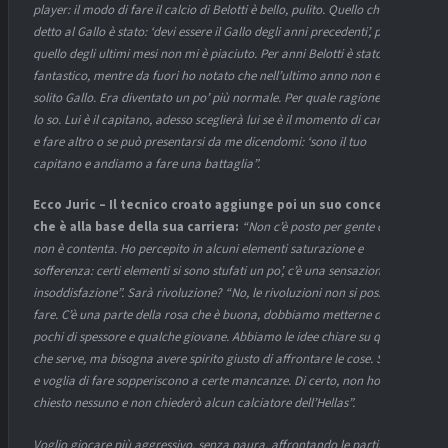
player: il modo di fare il calcio di Belotti è bello, pulito. Quello che ho
detto al Gallo è stato: ‘devi essere il Gallo degli anni precedenti’, perché
quello degli ultimi mesi non mi è piaciuto. Per anni Belotti è stato
fantastico, mentre da fuori ho notato che nell’ultimo anno non era il
solito Gallo. Era diventato un po’ più normale. Per quale ragione non
lo so. Lui è il capitano, adesso sceglierà lui se è il momento di cambiare
e fare altro o se può presentarsi da me dicendomi: ‘sono il tuo
capitano e andiamo a fare una battaglia”.
Ecco Juric – Il tecnico croato aggiunge poi un suo concetto,
che è alla base della sua carriera:
“Non c’è posto per gente che
non è contenta. Ho percepito in alcuni elementi saturazione e
sofferenza: certi elementi si sono stufati un po’, c’è una sensazione di
insoddisfazione”. Sarà rivoluzione? “No, le rivoluzioni non si possono
fare. C’è una parte della rosa che è buona, dobbiamo metterne dentro
pochi di spessore e qualche giovane. Abbiamo le idee chiare su quello
che serve, ma bisogna avere spirito giusto di affrontare le cose. Spirito
e voglia di fare sopperiscono a certe mancanze. Di certo, non ho
chiesto nessuno e non chiederò alcun calciatore dell’Hellas”.
Voglio giocare più aggressivo, senza paura, affrontando le partite