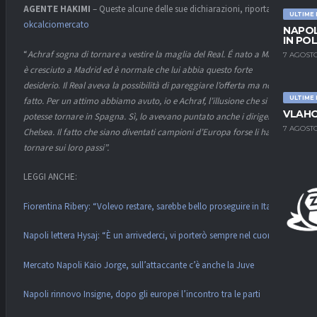
AGENTE HAKIMI
– Queste alcune delle sue dichiarazioni, riportate da
ULTIME
okcalciomercato
NAPOL
IN PO
“
Achraf sogna di tornare a vestire la maglia del Real. É nato a Madrid,
7 AGOSTO
è cresciuto a Madrid ed è normale che lui abbia questo forte
desiderio
.
Il Real aveva la possibilità di pareggiare l’offerta ma non l’ha
ULTIME
fatto. Per un attimo abbiamo avuto, io e Achraf, l’illusione che si
VLAHO
potesse tornare in Spagna. Sì, lo avevano puntato anche i dirigenti del
7 AGOSTO
Chelsea. Il fatto che siano diventati campioni d’Europa forse li ha fatti
tornare sui loro passi”.
LEGGI ANCHE:
Fiorentina Ribery: “Volevo restare, sarebbe bello proseguire in Italia”
Napoli lettera Hysaj: “È un arrivederci, vi porterò sempre nel cuore”
Mercato Napoli Kaio Jorge, sull’attaccante c’è anche la Juve
Napoli rinnovo Insigne, dopo gli europei l’incontro tra le parti