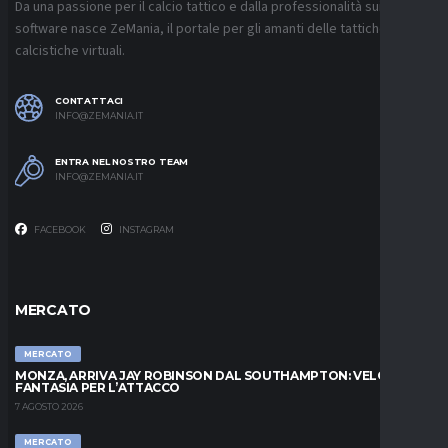
Da una passione per il calcio tattico e dalla professionalità sui
software nasce ZeMania, il portale per gli amanti delle tattiche
calcistiche virtuali.
CONTATTACI
INFO@ZEMANIA.IT
ENTRA NEL NOSTRO TEAM
INFO@ZEMANIA.IT
FACEBOOK
INSTAGRAM
MERCATO
MERCATO
MONZA, ARRIVA JAY ROBINSON DAL SOUTHAMPTON: VELOCITÀ E
FANTASIA PER L’ATTACCO
7 AGOSTO 2026
MERCATO