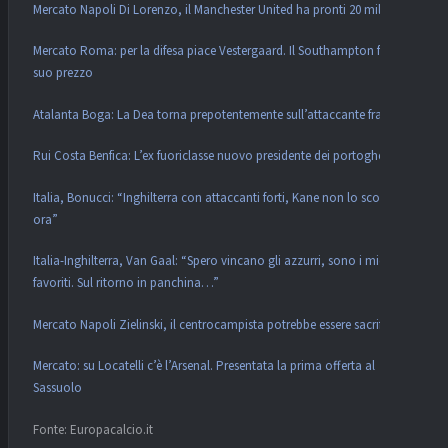
Mercato Napoli Di Lorenzo, il Manchester United ha pronti 20 milioni
Mercato Roma: per la difesa piace Vestergaard. Il Southampton fa il
suo prezzo
Atalanta Boga: La Dea torna prepotentemente sull’attaccante francese
Rui Costa Benfica: L’ex fuoriclasse nuovo presidente dei portoghesi
Italia, Bonucci: “Inghilterra con attaccanti forti, Kane non lo scopri
ora”
Italia-Inghilterra, Van Gaal: “Spero vincano gli azzurri, sono i miei
favoriti. Sul ritorno in panchina…”
Mercato Napoli Zielinski, il centrocampista potrebbe essere sacrificato
Mercato: su Locatelli c’è l’Arsenal. Presentata la prima offerta al
Sassuolo
Fonte: Europacalcio.it