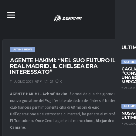
ULTI
ULTIME NEWS
AGENTE HAKIMI: “NEL SUO FUTURO IL
ULTIME
REAL MADRID. IL CHELSEA ERA
CAGLIA
INTERESSATO”
“CONS
UNA E
MERC
6
21
0
11 LUGLIO 2021
7 AGOSTO
AGENTE HAKIMI
–
Achraf Hakimi
è ormai da qualche giorno un
nuovo giocatore del Psg. L’ex laterale destro dell’Inter si è trasferito nel
club francese per l’imponente cifra di 68 milioni di euro.
ULTIME
NUSA-
Dell’operazione e dei retroscena di mercati, ha parlato ai microfoni di
ULTIM
El Transidor su Once Cero l’agente del marocchino,
Alejandro
7 AGOSTO
Camano
.