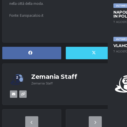
nella città della moda.
ULTIME
NAPOL
Fonte: Europacalcio.it
IN PO
7 AGOSTO
ULTIME
VLAHO
7 AGOSTO
Zemania Staff
Zemania Staff