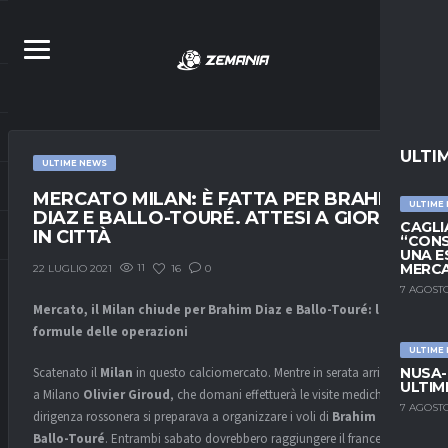
ULTI
ULTIME NEWS
MERCATO MILAN: È FATTA PER BRAHIM
ULTIME
DIAZ E BALLO-TOURÉ. ATTESI A GIORNI
CAGLIA
IN CITTÀ
“CONS
UNA E
MERC
11
16
0
22 LUGLIO 2021
7 AGOSTO
Mercato, il Milan chiude per Brahim Diaz e Ballo-Touré: le
formule delle operazioni
ULTIME
NUSA-
Scatenato il
Milan
in questo calciomercato. Mentre in serata arrivava
ULTIM
a Milano
Olivier Giroud
, che domani effettuerà le visite mediche, la
7 AGOSTO
dirigenza rossonera si preparava a organizzare i voli di
Brahim Diaz
e
Ballo-Touré
. Entrambi sabato dovrebbero raggiungere il francese