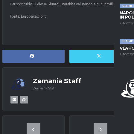
Per sostituirlo, il diesse Giuntoli starebbe valutando alcuni profili.
ULTIME
NAPOL
Fonte: Europacalcio.it
IN PO
7 AGOSTO
ULTIME
VLAHO
7 AGOSTO
Zemania Staff
Zemania Staff