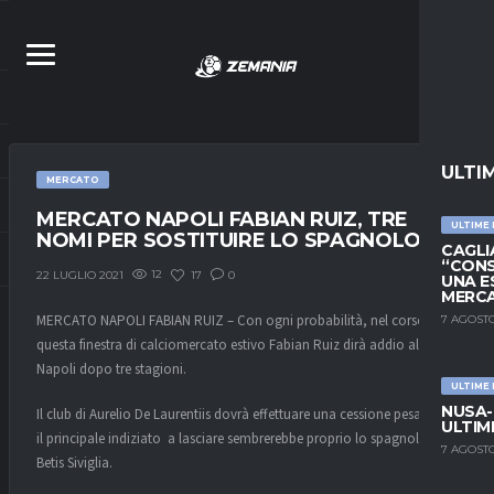
ULTI
MERCATO
MERCATO NAPOLI FABIAN RUIZ, TRE
ULTIME
NOMI PER SOSTITUIRE LO SPAGNOLO
CAGLIA
“CONS
12
17
0
22 LUGLIO 2021
UNA E
MERC
MERCATO NAPOLI FABIAN RUIZ – Con ogni probabilità, nel corso di
7 AGOSTO
questa finestra di calciomercato estivo Fabian Ruiz dirà addio al
Napoli dopo tre stagioni.
ULTIME
NUSA-
Il club di Aurelio De Laurentiis dovrà effettuare una cessione pesante, e
ULTIM
il principale indiziato a lasciare sembrerebbe proprio lo spagnolo ex
7 AGOSTO
Betis Siviglia.