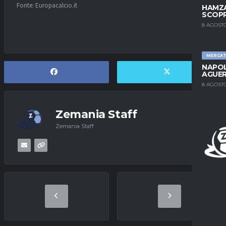
Fonte: Europacalcio.it
HAMZA
SCOPR
8 AGOSTO
MERCA
NAPOL
AGUER
8 AGOSTO
Zemania Staff
Zemania Staff