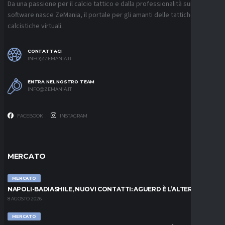
Da una passione per il calcio tattico e dalla professionalità sui
software nasce ZeMania, il portale per gli amanti delle tattiche
calcistiche virtuali.
CONTATTACI
INFO@ZEMANIA.IT
ENTRA NEL NOSTRO TEAM
INFO@ZEMANIA.IT
FACEBOOK
INSTAGRAM
MERCATO
MERCATO
NAPOLI-BADIASHILE, NUOVI CONTATTI: AGUERD È L’ALTERNATIVA
8 AGOSTO 2026
MERCATO