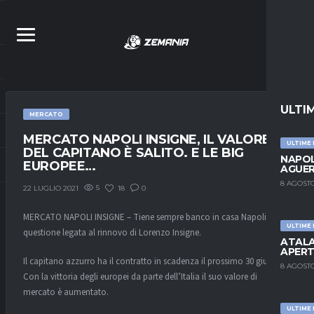
ULTI
MERCATO
MERCATO NAPOLI INSIGNE, IL VALORE
ULTIME
DEL CAPITANO È SALITO. E LE BIG
NAPOL
EUROPEE…
AGUER
8 AGOSTO
5
18
0
22 LUGLIO 2021
MERCATO NAPOLI INSIGNE – Tiene sempre banco in casa Napoli la
ULTIME
questione legata al rinnovo di Lorenzo Insigne.
ATALA
APERT
Il capitano azzurro ha il contratto in scadenza il prossimo 30 giugno.
8 AGOSTO
Con la vittoria degli europei da parte dell’Italia il suo valore di
mercato è aumentato.
ULTIME