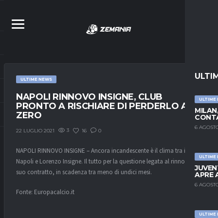
ULTI
ULTIME NEWS
NAPOLI RINNOVO INSIGNE, CLUB
ULTIME
PRONTO A RISCHIARE DI PERDERLO A
MILAN
ZERO
CONTA
6 AGOSTO
3
16
0
22 LUGLIO 2021
NAPOLI RINNOVO INSIGNE – Ancora incandescente è il clima tra il
ULTIME
Napoli e Lorenzo Insigne. Il tutto per la questione legata al rinnovo del
JUVEN
suo contratto, in scadenza tra meno di undici mesi.
APRE 
6 AGOSTO
Fonte: Europacalcio.it
ULTIME