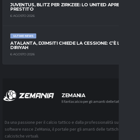
JUVENTUS, BLITZ PER ZIRKZEE: LO UNITED APRE AL
PRESTITO
6 AGOSTO 2026
ULTIME NEWS
ATALANTA, DJIMSITI CHIEDE LA CESSIONE: C’È L’AL-
DIRIYAH
6 AGOSTO 2026
ZEMANIA
Il fantacalcio per gli amanti delle tattiche
Da una passione per il calcio tattico e dalla professionalità sui
software nasce ZeMania, il portale per gli amanti delle tattiche
calcistiche virtuali.