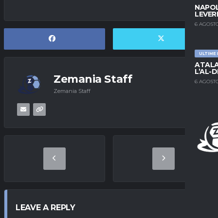
NAPOL
LEVER
6 AGOSTO
ULTIME
ATALA
L’AL-D
Zemania Staff
6 AGOSTO
Zemania Staff
LEAVE A REPLY