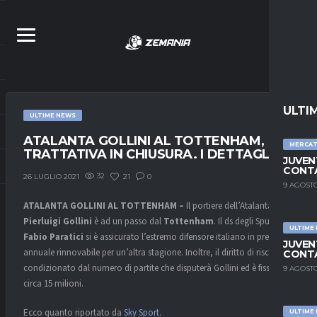
ULTI
ULTIME NEWS
ATALANTA GOLLINI AL TOTTENHAM,
MERCA
TRATTATIVA IN CHIUSURA. I DETTAGLI
JUVEN
CONTA
32
21
0
26 LUGLIO 2021
9 AGOSTO
ATALANTA GOLLINI AL TOTTENHAM –
Il portiere dell’Atalanta
Pierluigi Gollini
è ad un passo dal
Tottenham
. Il ds degli Spurs
ULTIME
Fabio Paratici
si è assicurato l’estremo difensore italiano in prestito
JUVEN
annuale rinnovabile per un’altra stagione. Inoltre, il diritto di riscatto è
CONTA
condizionato dal numero di partite che disputerà Gollini ed è fissato a
9 AGOSTO
circa 15 milioni.
Ecco quanto riportato da
Sky Sport
.
ULTIME