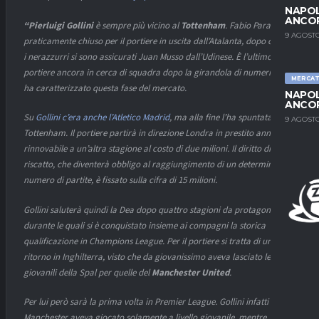
NAPOL
ANCO
“Pierluigi Gollini
è sempre più vicino al
Tottenham
. Fabio Paratici ha
9 AGOSTO
praticamente chiuso per il portiere in uscita dall’Atalanta, dopo che
i nerazzurri si sono assicurati Juan Musso dall’Udinese. È l’ultimo
portiere ancora in cerca di squadra dopo la girandola di numeri 1 che
MERCA
ha caratterizzato questa fase del mercato.
NAPOL
ANCO
Su
Gollini c’era anche l’Atletico Madrid
, ma alla fine l’ha spuntata il
9 AGOSTO
Tottenham. Il portiere partirà in direzione Londra in prestito annuale
rinnovabile a un’altra stagione al costo di due milioni. Il diritto di
riscatto, che diventerà obbligo al raggiungimento di un determinato
numero di partite, è fissato sulla cifra di 15 milioni.
Gollini saluterà quindi la Dea dopo quattro stagioni da protagonista,
durante le quali si è conquistato insieme ai compagni la storica
qualificazione in Champions League. Per il portiere si tratta di un
ritorno in Inghilterra, visto che da giovanissimo aveva lasciato le
giovanili della Spal per quelle del
Manchester United
.
Per lui però sarà la prima volta in Premier League. Gollini infatti con il
Manchester aveva giocato solamente a livello giovanile, mentre