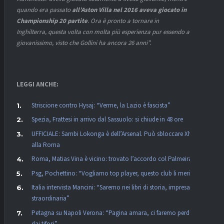
quando era passato
all’Aston Villa nel 2016 aveva giocato in
Championship 20 partite
. Ora è pronto a tornare in
Inghilterra, questa volta con molta più esperienza pur essendo ancora
giovanissimo, visto che Gollini ha ancora 26 anni”.
LEGGI ANCHE:
Striscione contro Hysaj: “Verme, la Lazio è fascista”
Spezia, Frattesi in arrivo dal Sassuolo: si chiude in 48 ore
UFFICIALE: Sambi Lokonga è dell’Arsenal. Può sbloccare Xhaka
alla Roma
Roma, Matias Vina è vicino: trovato l’accordo col Palmeiras
Psg, Pochettino: “Vogliamo top player, questo club li merita”
Italia intervista Mancini: “Saremo nei libri di storia, impresa
straordinaria”
Petagna su Napoli Verona: “Pagina amara, ci faremo perdonare
dai tifosi”