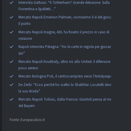
Intervista Gattuso: “Il Tottenham? Grande delusione. Sulla
Fiorentina e Spalletti…”
Mercato Napoli Emerson Palmieri, vicinissimo il sì del giocatore:
il punto
Mercato Napoli Insigne, ADL ha fissato il prezzo in caso di
cessione
Napoli intervista Petagna: “Ho le carte in regola per giocarmela
qui”
Mercato Napoli Koulibaly, altro no allo United: il difensore è
poco sereno
Mercato Bologna Poli, il centrocampista verso l’Antalyaspor
De Zerbi: “Ecco perché ho scelto lo Shakhtar. Locatelli deve fare
la sua strada”
Mercato Napoli Tolisso, dalla Francia: Giuntoli pensa al mediano
del Bayern
Fonte: Europacalcio.it