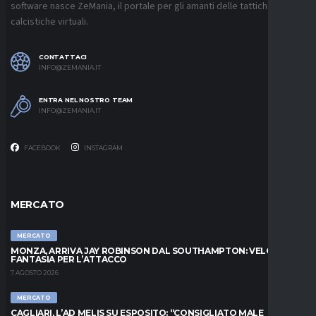
software nasce ZeMania, il portale per gli amanti delle tattiche
calcistiche virtuali.
CONTATTACI
INFO@ZEMANIA.IT
ENTRA NEL NOSTRO TEAM
INFO@ZEMANIA.IT
FACEBOOK
INSTAGRAM
MERCATO
MERCATO
MONZA, ARRIVA JAY ROBINSON DAL SOUTHAMPTON: VELOCITÀ E
FANTASIA PER L’ATTACCO
7 AGOSTO 2026
MERCATO
CAGLIARI, L’AD MELIS SU ESPOSITO: “CONSIGLIATO MALE