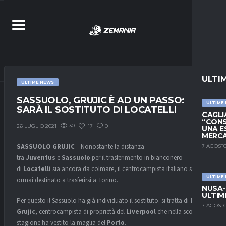
ULTI
ULTIME NEWS
SASSUOLO, GRUJIC È AD UN PASSO:
ULTIME
SARÀ IL SOSTITUTO DI LOCATELLI
CAGLIA
“CONS
30
17
0
26 LUGLIO 2021
UNA E
MERC
SASSUOLO GRUJIC
– Nonostante la distanza
7 AGOSTO
tra
Juventus
e
Sassuolo
per il trasferimento in bianconero
di
Locatelli
sia ancora da colmare, il centrocampista italiano sembra
ULTIME
ormai destinato a trasferirsi a Torino.
NUSA-
ULTIM
Per questo il Sassuolo ha già individuato il sostituto: si tratta di
Marko
7 AGOSTO
Grujic
, centrocampista di proprietà del
Liverpool
che nella scorsa
stagione ha vestito la maglia del
Porto
.