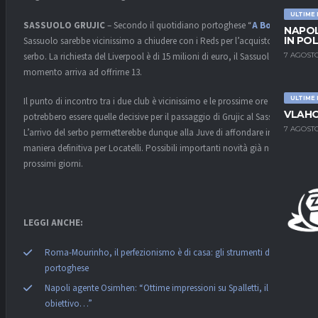
ULTIME
SASSUOLO GRUJIC
– Secondo il quotidiano portoghese “
A Bola
“, il
NAPOL
IN PO
Sassuolo sarebbe vicinissimo a chiudere con i Reds per l’acquisto del
7 AGOSTO
serbo. La richiesta del Liverpool è di 15 milioni di euro, il Sassuolo al
momento arriva ad offrirne 13.
ULTIME
Il punto di incontro tra i due club è vicinissimo e le prossime ore
VLAHO
potrebbero essere quelle decisive per il passaggio di Grujic al Sassuolo.
7 AGOSTO
L’arrivo del serbo permetterebbe dunque alla Juve di affondare in
maniera definitiva per Locatelli. Possibili importanti novità già nei
prossimi giorni.
LEGGI ANCHE:
Roma-Mourinho, il perfezionismo è di casa: gli strumenti del
portoghese
Napoli agente Osimhen: “Ottime impressioni su Spalletti, il suo
obiettivo…”