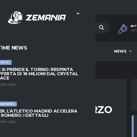
ENT
INF
TIME NEWS
HOME
BEST OF WEEK
NEWS
RCATO
E SI PRENDE IL TORINO: RESPINTA
FFERTA DI 16 MILIONI DAL CRYSTAL
LACE
OSTO 2026
IME NEWS
LLA NUOVO RINFORZO
ER, L’ATLETICO MADRID ACCELERA
 ROMERO: I DETTAGLI
ONO UN RAGAZZO
OSTO 2026
ORE”