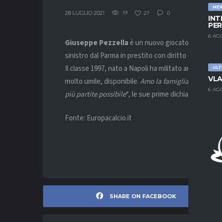
ME
28 LUGLIO 2021
19
27
0
INT
PER
6 AG
Giuseppe Pezzella
è un nuovo giocatore dell’
Ata
sinistro dal Parma in prestito con diritto di opzione a
Il classe 1997, nato a Napoli ha militato anche con
U
ULT
VLA
molto umile, disponibile.
Amo la famiglia e il calcio.
6 AG
più partite possibile
“, le sue prime dichiarazioni al si
Fonte: Europacalcio.it
SHARE ON FACEBOOK