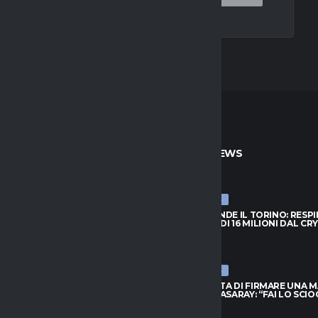
TO
ULTIME NEWS
ULTIME NEWS
PRENDE IL TORINO: RESPINTA
NJIE SI PRENDE IL TORINO: RESP
A DI 16 MILIONI DAL CRYSTAL
L’OFFERTA DI 16 MILIONI DAL CR
PALACE
026
6 AGOSTO 2026
ULTIME NEWS
FIUTA DI FIRMARE UNA MAGLIA
LEAO RIFIUTA DI FIRMARE UNA 
ATASARAY: “FAI LO SCIOCCO”
DEL GALATASARAY: “FAI LO SCI
026
6 AGOSTO 2026