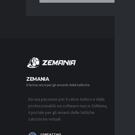
MERCA
ZEMANIA
Il fantacalcio per gli amanti delle tattiche
MERCATO
NJIE SI 
L’OFFERT
PALACE
Da una passione per il calcio tattico e dalla
6 AGOSTO 2
professionalità sui software nasce ZeMania,
il portale per gli amanti delle tattiche
MERCATO
calcistiche virtuali.
LEAO RI
DEL GAL
6 AGOSTO 2
CONTATTACI