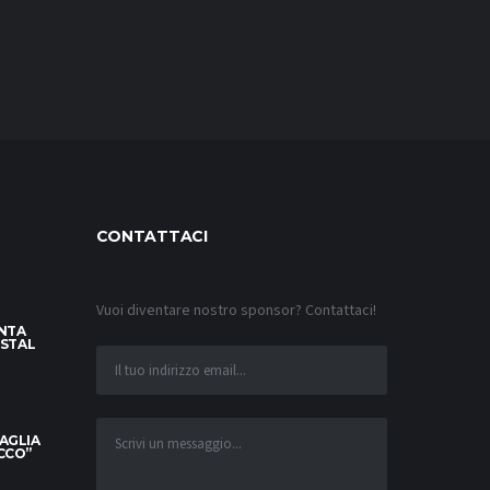
CONTATTACI
Vuoi diventare nostro sponsor? Contattaci!
INTA
YSTAL
MAGLIA
OCCO”