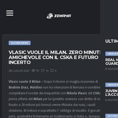
ULTI
ULTIME NEWS
VLASIC VUOLE IL MILAN. ZERO MINUTI IN
MERCA
AMICHEVOLE CON IL CSKA E FUTURO
REAL 
INCERTO
GUARD
8 AGOSTO
34
14
0
28 LUGLIO 2021
Vlasic vuole il Milan –
Dopo il ritorno in maglia rossonera di
MERCA
Brahim Diaz
,
Maldini
non ha intenzione di fermarsi e vorrebbe
JUVEN
completare il rooster dei trequartisti con
Nikola Vlasic
del
CSKA
. La
L’ACC
prima offerta del
Milan
per lui (prestito oneroso con diritto di riscatto
8 AGOSTO
fissato a 20 milioni più bonus) venne rifiutata dai russi, i quali
chiedono 30 milioni e soprattutto l’ obbligo di riscatto. Il giocatore,
però, gradirebbe fortemente un trasferimento in Italia e, dunque, il
ULTIME