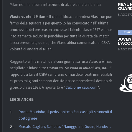
REAL 
Milan non ha alcuna intenzione di alzare bandiera bianca.
GUARD
8 AGOSTO
Vlasic vuole il Milan –
Il club di Mosca considera Vlasic un punto
fermo della squadra e per questo lo ha convocato nell’ ultima
amichevole del pre season anche se il talento classe 1997 è rimasto
ULTIME
insolitamente seduto in panchina per tutta la durata del match. Tutto
JUVEN
lascia presumere, quindi, che Vlasic abbia comunicato al CSKA la sua
L’ACC
volontà di andare al Milan.
8 AGOSTO
Raggiunto a fine match da alcuni giornalisti russi Vlasic si è mostrato
accigliato e infastidito:
:
“Non so. Se vado al Milan? No, no…”.
I
rapporti tra lui e il CSKA sembrano ormai deteriorati irrimediabilmente
e i prossimi giorni saranno decisivi per comprendere il destino del
gioiello classe 1997. A riportarlo è “
Calciomercato.com
“.
LEGGI ANCHE:
Roma-Mourinho, il perfezionismo è di casa: gli strumenti del
portoghese
Mercato Cagliari, Semplici: “Nainggolan, Godin, Nandez…”