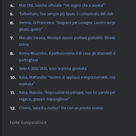
Man Utd, Sancho ufficiale: “Un sogno che si avvera”
Tottenham, Son sempre più Spurs: il comunicato del club
Verona, Di Francesco: “Dispiace per Lasagna. Lavoro sui principi,
giusto spirito”
Mercato Verona, Montipò nuovo portiere gialloblù: Silvestri verso
Udine
Roma-Mourinho, il perfezionismo è di casa: gli strumenti del
portoghese
Serie A 2021/2022, ecco la prima giornata
Italia, Mattarella: “Giorno di applausi e ringraziamenti, impresa
meritata”
Italia, Mancini: “Impossibile da pensare, non ho parole per i
ragazzi, gruppo meraviglioso”
Chievo, Serie B a rischio? Via con un pronto ricorso
Fonte: Europacalcio.it