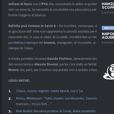
HAMZA
milioni di Euro
) con il
PSG
che, nonostante lo abbia acquistato
SCOPR
solo un anno fa, ha necessità di concludere una plusvalenza per
8 AGOSTO
fornire ossigeno al bilancio.
Rafinha può tornare in Serie A –
Da ricordare, comunque, che l’
MERCA
ex giocatore dell’ Inter non rappresenta la priorità assoluta per il club
NAPOL
neroverde che, in caso di addio di Locatelli, vorrebbe fare un tentativo
AGUER
per
Matheus Henrique
del
Gremio
, impegnato, al momento, ai Giochi
8 AGOSTO
Olimpici di Tokyo.
In Emilia potrebbe rimanere
Davide Frattesi
, letteralmente stregato
dal nuovo tecnico
Alessio Dionisi
: per lui c’era stato un tentativo del
Monza
che, però, per il motivo sopracitato non è andato a buon fine.
LEGGI ANCHE:
Chievo, ricorso respinto: niente Serie B, ora il Tar
Roma, Mkhitaryan: “Tutto chiarito con Mourinho. Zaniolo è
mancato, i tre più forti…”
Real Madrid: Benzema positivo al Covid, Alaba presentato oggi