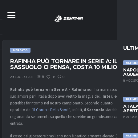
ULTI
MERCATO
RAFINHA PUÒ TORNARE IN SERIE A: IL
ULTIME
SASSUOLO CI PENSA, COSTA 10 MILIONI
NAPOL
AGUER
8
18
0
29 LUGLIO 2021
8 AGOSTO
Rafinha può tornare in Serie A – Rafinha
non ha mai nascosto il
suo amore per l’ Italia dopo aver vestito la maglia dell’
Inter
, ed ora
ULTIME
potrebbe far ritorno nel nostro campionato. Secondo quanto
ATALA
riportato da “
Il Corriere Dello Sport
“, infatti, il
Sassuolo
starebbe
APERT
ragionando seriamente su quello che sarebbe un grandissimo colpo in
8 AGOSTO
entrata.
Il costo del giocatore brasiliano non è particolarmente elevato (
10
ULTIME