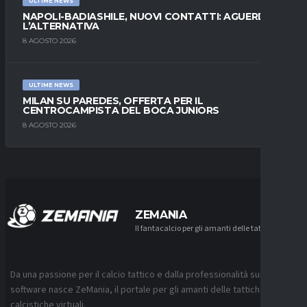
ULTIME NEWS
NAPOLI-BADIASHILE, NUOVI CONTATTI: AGUERD È
L’ALTERNATIVA
8 AGOSTO 2026
ULTIME NEWS
MILAN SU PAREDES, OFFERTA PER IL
CENTROCAMPISTA DEL BOCA JUNIORS
8 AGOSTO 2026
ZEMANIA
Il fantacalcio per gli amanti delle tattiche
Da una passione per il calcio tattico e dalla professionalità sui
software nasce ZeMania, il portale per gli amanti delle tattiche
calcistiche virtuali.