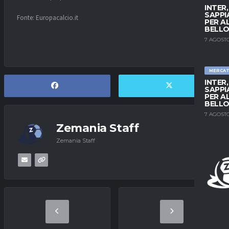
INTER
SAPPI
Fonte: Europacalcio.it
PER A
BELLO
7 AGOSTO
MERCA
INTER
SAPPI
PER A
BELLO
7 AGOSTO
Zemania Staff
Zemania Staff