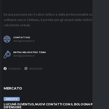
Da una passione per il calcio tattico e dalla professionalità sui
software nasce ZeMania, il portale per gli amanti delle tattiche
calcistiche virtuali.
CONTATTACI
INFO@ZEMANIA.IT
ENTRA NEL NOSTRO TEAM
INFO@ZEMANIA.IT
FACEBOOK
INSTAGRAM
MERCATO
MERCATO
LUCUMÍ-JUVENTUS, NUOVI CONTATTI CON IL BOLOGNA PER IL
DIFENSORE