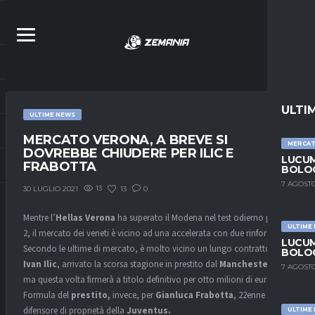
ULTI
ULTIME NEWS
MERCATO VERONA, A BREVE SI
MERCA
DOVREBBE CHIUDERE PER ILIC E
LUCUM
FRABOTTA
BOLOG
7 AGOSTO
13
13
0
30 LUGLIO 2021
Mentre l’
Hellas Verona
ha superato il Modena nel test odierno per 3-
ULTIME
2, il mercato dei veneti è vicino ad una accelerata con due rinforzi.
LUCUM
Secondo le ultime di mercato, è molto vicino un lungo contratto per
BOLOG
Ivan Ilic
, arrivato la scorsa stagione in prestito dal
Manchester City
7 AGOSTO
ma questa volta firmerà a titolo definitivo per otto milioni di euro.
Formula del
prestito,
invece, per
Gianluca Frabotta
, 22enne
difensore di proprietà della
Juventus.
ULTIME