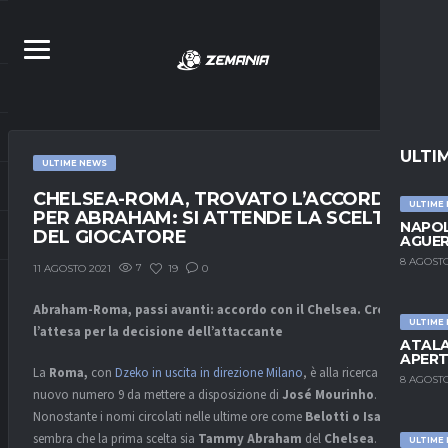
ULTI
ULTIME NEWS
CHELSEA-ROMA, TROVATO L’ACCORDO
ULTIME
PER ABRAHAM: SI ATTENDE LA SCELTA
NAPOL
DEL GIOCATORE
AGUER
8 AGOSTO
7
19
0
11 AGOSTO 2021
Abraham-Roma, passi avanti: accordo con il Chelsea. Cresce
ULTIME
l’attesa per la decisione dell’attaccante
ATALA
APERT
La
Roma,
con
Dzeko in uscita in direzione Milano
, è alla ricerca di un
8 AGOSTO
nuovo numero 9 da mettere a disposizione di
José Mourinho
.
Nonostante i nomi circolati nelle ultime ore come
Belotti o Isak
,
sembra che la prima scelta sia
Tammy Abraham
del
Chelsea
.
ULTIME