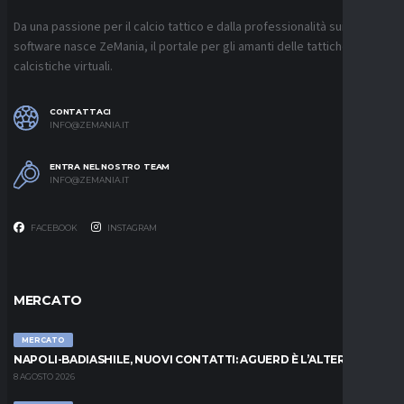
Da una passione per il calcio tattico e dalla professionalità sui
software nasce ZeMania, il portale per gli amanti delle tattiche
calcistiche virtuali.
CONTATTACI
INFO@ZEMANIA.IT
ENTRA NEL NOSTRO TEAM
INFO@ZEMANIA.IT
FACEBOOK
INSTAGRAM
MERCATO
MERCATO
NAPOLI-BADIASHILE, NUOVI CONTATTI: AGUERD È L’ALTERNATIVA
8 AGOSTO 2026