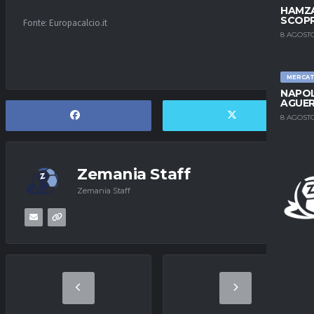
HAMZA
SCOPR
Fonte: Europacalcio.it
8 AGOSTO
MERCA
NAPOL
AGUER
8 AGOSTO
Zemania Staff
Zemania Staff