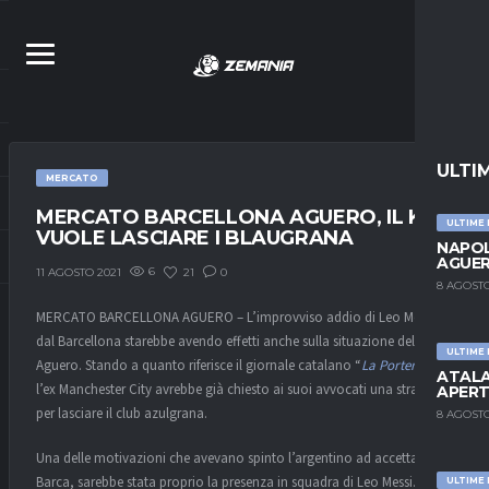
ULTI
MERCATO
MERCATO BARCELLONA AGUERO, IL KUN
ULTIME
VUOLE LASCIARE I BLAUGRANA
NAPOL
AGUER
6
21
0
11 AGOSTO 2021
8 AGOSTO
MERCATO BARCELLONA AGUERO – L’improvviso addio di Leo Messi
dal Barcellona starebbe avendo effetti anche sulla situazione del Kun
ULTIME
Aguero. Stando a quanto riferisce il giornale catalano “
La Porteria
“,
ATALA
l’ex Manchester City avrebbe già chiesto ai suoi avvocati una strategia
APERT
per lasciare il club azulgrana.
8 AGOSTO
Una delle motivazioni che avevano spinto l’argentino ad accettare il
Barca, sarebbe stata proprio la presenza in squadra di Leo Messi. Ora
ULTIME