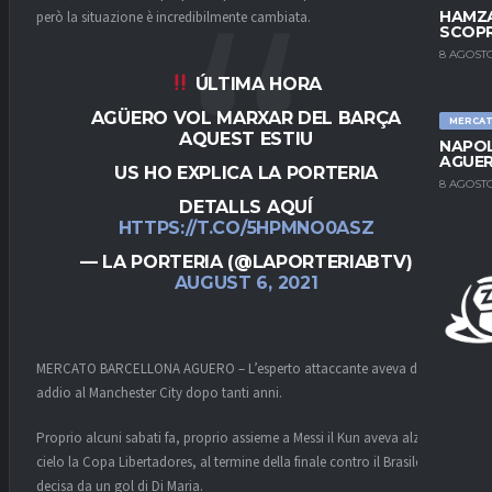
HAMZA
però la situazione è incredibilmente cambiata.
SCOPR
8 AGOSTO
ÚLTIMA HORA
AGÜERO VOL MARXAR DEL BARÇA
MERCA
AQUEST ESTIU
NAPOL
AGUER
US HO EXPLICA LA PORTERIA
8 AGOSTO
DETALLS AQUÍ
HTTPS://T.CO/5HPMNO0ASZ
— LA PORTERIA (@LAPORTERIABTV)
AUGUST 6, 2021
MERCATO BARCELLONA AGUERO – L’esperto attaccante aveva detto
addio al Manchester City dopo tanti anni.
Proprio alcuni sabati fa, proprio assieme a Messi il Kun aveva alzato al
cielo la Copa Libertadores, al termine della finale contro il Brasile
decisa da un gol di Di Maria.