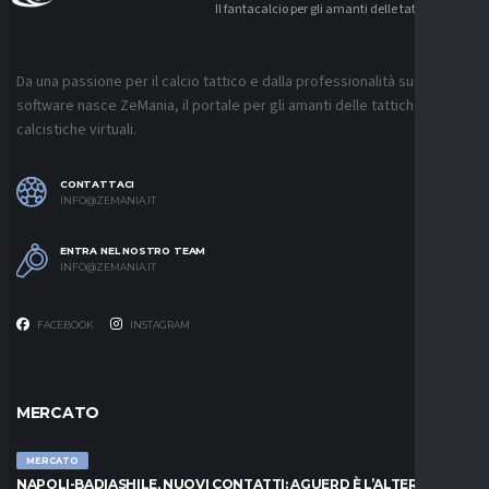
Il fantacalcio per gli amanti delle tattiche
Da una passione per il calcio tattico e dalla professionalità sui
software nasce ZeMania, il portale per gli amanti delle tattiche
calcistiche virtuali.
CONTATTACI
INFO@ZEMANIA.IT
ENTRA NEL NOSTRO TEAM
INFO@ZEMANIA.IT
FACEBOOK
INSTAGRAM
MERCATO
MERCATO
NAPOLI-BADIASHILE, NUOVI CONTATTI: AGUERD È L’ALTERNATIVA