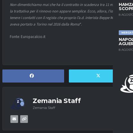
HAMZA
Non dimentichiamo mai che ha il contratto in scadenza tra 11 mesi e
SCOPR
la trattativa per il rinnovo non appare semplice. Ecco, allora, l’idea di
8 AGOSTO
tenere i contatti con il regista che proprio l’a.d. interista Beppe Marotta
aveva portato a Torino nel 2016 dalla Roma
“.
MERCA
Fonte: Europacalcio.it
NAPOL
AGUER
8 AGOSTO
Zemania Staff
Zemania Staff