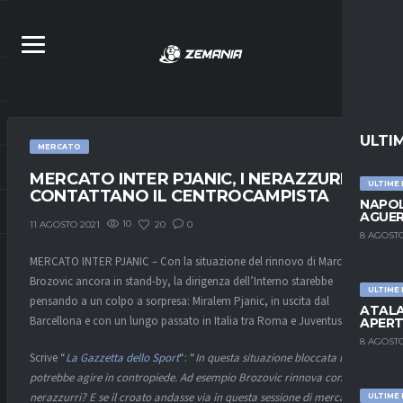
ULTI
MERCATO
MERCATO INTER PJANIC, I NERAZZURRI
ULTIME
CONTATTANO IL CENTROCAMPISTA
NAPOL
AGUER
10
20
0
11 AGOSTO 2021
8 AGOSTO
MERCATO INTER PJANIC – Con la situazione del rinnovo di Marcelo
Brozovic ancora in stand-by, la dirigenza dell’Interno starebbe
ULTIME
pensando a un colpo a sorpresa: Miralem Pjanic, in uscita dal
ATALA
Barcellona e con un lungo passato in Italia tra Roma e Juventus.
APERT
8 AGOSTO
Scrive “
La Gazzetta dello Sport
“: “
In questa situazione bloccata l’Inter
potrebbe agire in contropiede. Ad esempio Brozovic rinnova con i
nerazzurri? E se il croato andasse via in questa sessione di mercato?
ULTIME