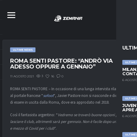
ULTI
ULTIME NEWS
ROMA SENTI PASTORE: “ANDRÒ VIA
ULTIME
ADESSO OPPURE A GENNAIO”
MILAN
CONTA
3
16
0
11 AGOSTO 2021
6 AGOSTO
ROMA SENTI PASTORE – In occasione di una lunga intervista rilasciata
al portale francese “
sofoot
“, Javier Pastore non si nasconde e dichiara
ULTIME
di essere in uscita dalla Roma, dove era approdato nel 2018.
JUVEN
APRE 
Così il fantasista argentino: “
Vedremo se troverò buone opzioni per
6 AGOSTO
lasciare il club, altrimenti sarà per gennaio. Non è facile dopo un anno
e mezzo di Covid per i club
“.
ULTIME