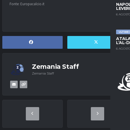
Fonte: Europacalcio.it
NAPOL
LEVER
6 AGOSTO
ULTIME
ATALA
L’AL-D
6 AGOSTO
Zemania Staff
Zemania Staff