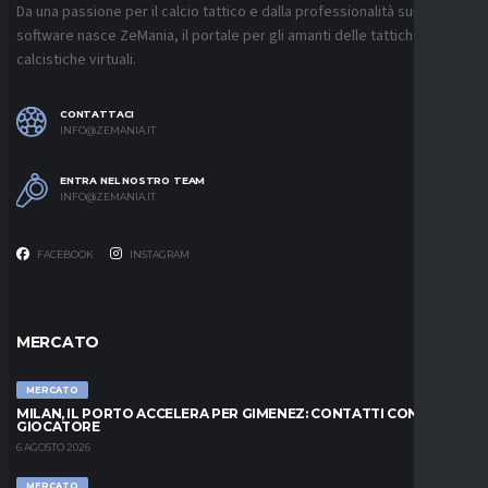
Da una passione per il calcio tattico e dalla professionalità sui
software nasce ZeMania, il portale per gli amanti delle tattiche
calcistiche virtuali.
CONTATTACI
INFO@ZEMANIA.IT
ENTRA NEL NOSTRO TEAM
INFO@ZEMANIA.IT
FACEBOOK
INSTAGRAM
MERCATO
MERCATO
MILAN, IL PORTO ACCELERA PER GIMENEZ: CONTATTI CON IL
GIOCATORE
6 AGOSTO 2026
MERCATO