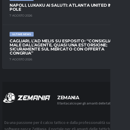
NAPOLI, LUKAKU AI SALUTI: ATLANTA UNITED IN
POLE
7 AGOSTO 2026
ULTIME NEWS
CAGLIARI, L’AD MELIS SU ESPOSITO: “CONSIGLIATO
MALE DALL’AGENTE, QUASI UNA ESTORSIONE;
SICURAMENTE SUL MERCATO CON OFFERTA
CONGRUA”
7 AGOSTO 2026
ZEMANIA
Il fantacalcio per gli amanti delle tattiche
Da una passione per il calcio tattico e dalla professionalità sui
software nasce ZeMania, il portale per gli amanti delle tattiche