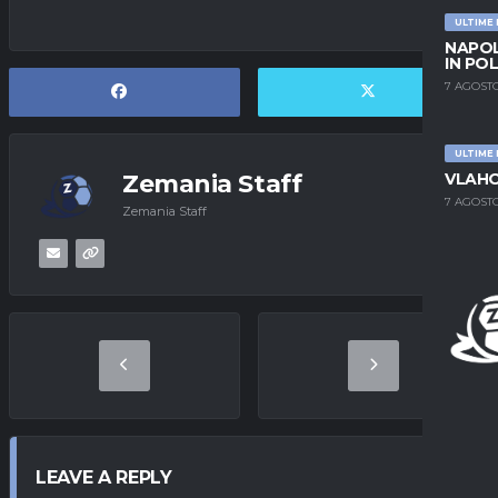
ULTIME
NAPOL
IN PO
7 AGOSTO
ULTIME
VLAHO
Zemania Staff
7 AGOSTO
Zemania Staff
LEAVE A REPLY