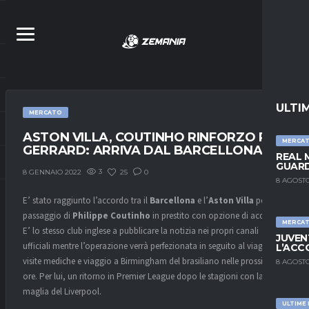
ULTI
MERCATO
ASTON VILLA, COUTINHO RINFORZO PER
MERCA
GERRARD: ARRIVA DAL BARCELLONA
REAL 
GUARD
3
25
0
8 GENNAIO 2022
8 AGOSTO
E’ stato raggiunto l’accordo tra il
Barcellona
e l’
Aston Villa
per il
passaggio di
Philippe Coutinho
in prestito con opzione di acquisto.
MERCA
E’ lo stesso club inglese a pubblicare la notizia nei propri canali
JUVEN
ufficiali mentre l’operazione verrà perfezionata in seguito al viaggio a
L’ACC
visite mediche e viaggio a Birmingham del brasiliano nelle prossime 48
8 AGOSTO
ore. Per lui, un ritorno in Premier League dopo le stagioni con la
maglia del Liverpool.
ULTIME