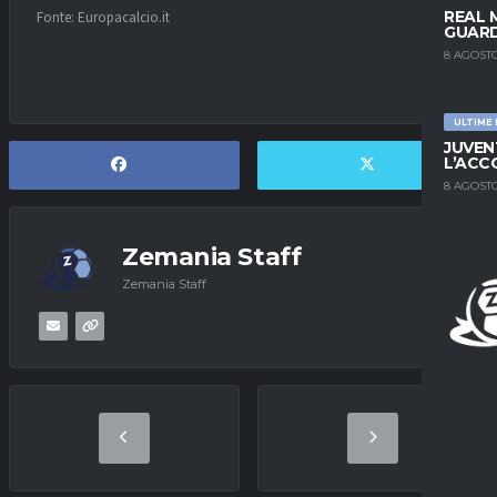
REAL 
Fonte: Europacalcio.it
GUARD
8 AGOSTO
ULTIME
JUVEN
L’ACC
8 AGOSTO
Zemania Staff
Zemania Staff