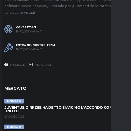
software nasce ZeMania, il portale per gli amanti delle tattiche
calcistiche virtuali.
CONTATTACI
INFO@ZEMANIA.IT
ENTRA NEL NOSTRO TEAM
INFO@ZEMANIA.IT
FACEBOOK
INSTAGRAM
MERCATO
MERCATO
JUVENTUS, ZIRKZEE HA DETTO SÌ: VICINO L’ACCORDO CON LO
UNITED
8 AGOSTO 2026
MERCATO