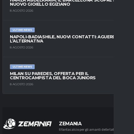
HAMZA ABDELKARIM, IL BARCELLONA SCOPRE IL
NUOVO GIOIELLO EGIZIANO
8 AGOSTO 2026
ULTIME NEWS
NAPOLI-BADIASHILE, NUOVI CONTATTI: AGUERD È
L’ALTERNATIVA
8 AGOSTO 2026
ULTIME NEWS
MILAN SU PAREDES, OFFERTA PER IL
CENTROCAMPISTA DEL BOCA JUNIORS
8 AGOSTO 2026
ZEMANIA
Il fantacalcio per gli amanti delle tattiche