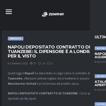
ULTI
MERCATO
NAPOLI DEPOSITATO CONTRATTO DI
ULTIME
TUANZEBE: IL DIFENSORE È A LONDRA
NAPOL
PER IL VISTO
AGUER
8 AGOSTO
12
24
0
8 GENNAIO 2022
Quest’oggi il
Napoli
ha depositato in Lega Calcio il contratto di
Axel
ULTIME
Tuanzebe
, difensore centrale inglese che si trasferirà in azzurro dal
ATALA
Manchester United
con la formula del prestito secco.
APERT
8 AGOSTO
NAPOLI DEPOSITATO CONTRATTO DI TUANZEBE –
Ecco quanto
riportato da
Sky Sport
.
ULTIME