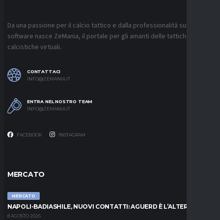
Da una passione per il calcio tattico e dalla professionalità sui
software nasce ZeMania, il portale per gli amanti delle tattiche
calcistiche virtuali.
CONTATTACI
INFO@ZEMANIA.IT
ENTRA NEL NOSTRO TEAM
INFO@ZEMANIA.IT
FACEBOOK
INSTAGRAM
MERCATO
MERCATO
NAPOLI-BADIASHILE, NUOVI CONTATTI: AGUERD È L’ALTERNATIVA
8 AGOSTO 2026