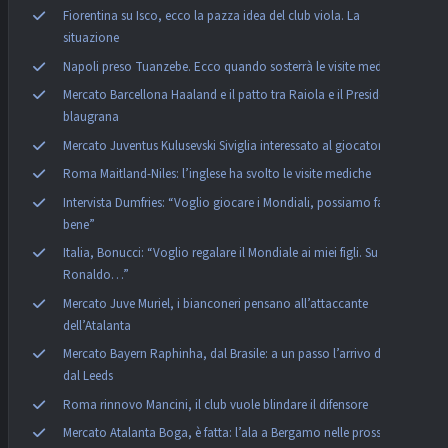
Fiorentina su Isco, ecco la pazza idea del club viola. La
situazione
Napoli preso Tuanzebe. Ecco quando sosterrà le visite mediche
Mercato Barcellona Haaland e il patto tra Raiola e il Presidente
blaugrana
Mercato Juventus Kulusevski Siviglia interessato al giocatore
Roma Maitland-Niles: l’inglese ha svolto le visite mediche
Intervista Dumfries: “Voglio giocare i Mondiali, possiamo fare
bene”
Italia, Bonucci: “Voglio regalare il Mondiale ai miei figli. Su
Ronaldo…”
Mercato Juve Muriel, i bianconeri pensano all’attaccante
dell’Atalanta
Mercato Bayern Raphinha, dal Brasile: a un passo l’arrivo del’ala
dal Leeds
Roma rinnovo Mancini, il club vuole blindare il difensore
Mercato Atalanta Boga, è fatta: l’ala a Bergamo nelle prossime