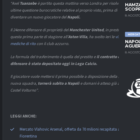
“Axel
Tuanzebe
è partito questa mattina verso Londra per risolvere le
HAMZA
SCOPR
ultime questione burocratiche relative al proprio visto, prima di
8 AGOSTO
diventare un nuovo giocatore del
Napoli.
Il 24enne difensore di proprietà del
Manchester United
, in prestito in
MERCA
questa prima parte di stagione all’
Aston Villa
, ha svolto ieri le
visite
NAPOL
mediche di rito
con il club azzurro.
AGUER
8 AGOSTO
La formula del trasferimento è quella del prestito e
il contratto del
difensore è stato depositato oggi in Lega Calcio.
Il giocatore vuole mettersi il prima possibile a disposizione della sua
nuova squadra,
tornerà subito a Napoli
e domani è atteso già a
Castel Volturno”
.
LEGGI ANCHE:
Mercato Vlahovic Arsenal, offerta da 70 milioni recapitata alla
Fiorentina