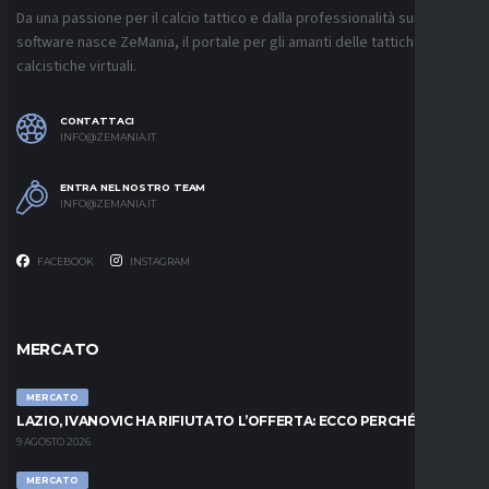
Da una passione per il calcio tattico e dalla professionalità sui
software nasce ZeMania, il portale per gli amanti delle tattiche
calcistiche virtuali.
CONTATTACI
INFO@ZEMANIA.IT
ENTRA NEL NOSTRO TEAM
INFO@ZEMANIA.IT
FACEBOOK
INSTAGRAM
MERCATO
MERCATO
LAZIO, IVANOVIC HA RIFIUTATO L’OFFERTA: ECCO PERCHÉ
9 AGOSTO 2026
MERCATO