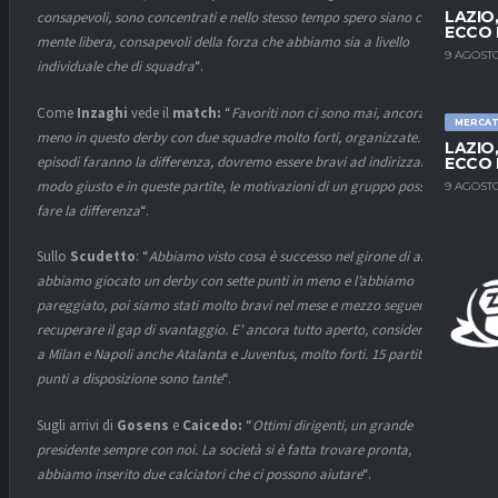
LAZIO
consapevoli, sono concentrati e nello stesso tempo spero siano con la
ECCO 
mente libera, consapevoli della forza che abbiamo sia a livello
9 AGOSTO
individuale che di squadra
“.
Come
Inzaghi
vede il
match:
“
Favoriti non ci sono mai, ancora
MERCA
meno in questo derby con due squadre molto forti, organizzate. Gli
LAZIO
episodi faranno la differenza, dovremo essere bravi ad indirizzarli nel
ECCO 
modo giusto e in queste partite, le motivazioni di un gruppo possono
9 AGOSTO
fare la differenza
“.
Sullo
Scudetto
: “
Abbiamo visto cosa è successo nel girone di andata,
abbiamo giocato un derby con sette punti in meno e l’abbiamo
pareggiato, poi siamo stati molto bravi nel mese e mezzo seguente a
recuperare il gap di svantaggio. E’ ancora tutto aperto, considero oltre
a Milan e Napoli anche Atalanta e Juventus, molto forti. 15 partite con
punti a disposizione sono tante
“.
Sugli arrivi di
Gosens
e
Caicedo:
“
Ottimi dirigenti, un grande
presidente sempre con noi. La società si è fatta trovare pronta,
abbiamo inserito due calciatori che ci possono aiutare
“.