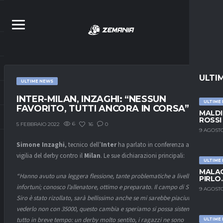
ULTI
ULTIME NEWS
INTER-MILAN, INZAGHI: “NESSUN
ULTIME
FAVORITO, TUTTI ANCORA IN CORSA”
MALDI
ROSSI
6
16
0
5 FEBBRAIO 2022
9 AGOSTO
Simone Inzaghi
, tecnico dell’
Inter
ha parlato in conferenza alla
vigilia del derby contro il
Milan
. Le sue dichiarazioni principali:
ULTIME
MALAG
“Hanno avuto una leggera flessione, tante problematiche a livelli di
PIRLO
infortuni; conosco l’allenatore, ottimo e preparato. Il campo di San
9 AGOSTO
Siro è stato rizollato, sarà bellissimo anche se mi sarebbe piaciuto
vederlo non con 35000, questo cambia e speriamo si possa sistemare
tutto in breve tempo: un derby molto sentito, i ragazzi ne sono
ULTIME