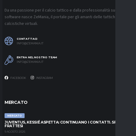
Da una passione per il calcio tattico e dalla professionalità sui
software nasce ZeMania, il portale per gli amanti delle tattiche
calcistiche virtuali.
CONTATTACI
INFO@ZEMANIA.IT
ENTRA NEL NOSTRO TEAM
INFO@ZEMANIA.IT
FACEBOOK
INSTAGRAM
MERCATO
MERCATO
JUVENTUS, KESSIÉ ASPETTA: CONTINUANO I CONTATTI. SPUNTA
FRATTESI
9 AGOSTO 2026