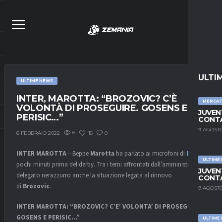
ULTI
ULTIME NEWS
INTER, MAROTTA: “BROZOVIC? C’È
MERCA
VOLONTÀ DI PROSEGUIRE. GOSENS E
JUVEN
PERISIC…”
CONTA
9 AGOSTO
6
15
0
6 FEBBRAIO 2022
INTER MAROTTA
– Beppe
Marotta
ha parlato ai microfoni di
Dazn
ULTIME
pochi minuti prima del derby. Tra i temi affrontati dall’amministratore
JUVEN
delegato nerazzurro anche la situazione legata al rinnovo
CONTA
di
Brozovic
.
9 AGOSTO
INTER MAROTTA: “BROZOVIC? C’E’ VOLONTA’ DI PROSEGUIRE.
GOSENS E PERISIC…”
ULTIME