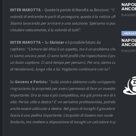
NAPOL
ANCO
INTER MAROTTA
– Queste le parole di Marotta su Brozovic:
“C’è la
9 AGOSTO
volontà di entrambe le parti di proseguire, questa è la notizia ufficiale.
Stiamo lavorando per arrivare a una soluzione. Speriamo si possa
chiudere velocemente, è la volontà di tutti”.
MERCA
NAPOL
INTER MAROTTA –
Su
Skriniar
e il possibile futuro da
ANCO
capitano:
“L’amore dei tifosi è un aspetto, ma è un problema che non
9 AGOSTO
ci siamo ancora posti. Ci sono tanti profili che rispecchiano il profilo di
un buon capitano. Ci sarà tempo per pensarci. Per ora, siamo contenti
di Handanovic, lunga vita a lui. Vogliamo continuare con lui”.
Su
Gosens e Perisic:
“Sulla sinistra abbiamo colto un’opportunità,
ringraziamo la proprietà per averci permesso di fare un investimento
importante. Ora la rosa è più competitiva, ma già prima era di livello
alto. Perisic utile a destra? E’ un serissimo professionista, potrebbe
anche essere utilizzato a destra. Nel gioco di Inzaghi il giocatore di
fascia è una pedina importante. L’acquisto di Gosens non vuole
limitarlo, ma mettere a disposizione di Inzaghi un calciatore in più”.