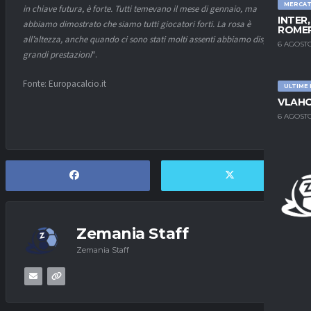
MERCA
in chiave futura, è forte. Tutti temevano il mese di gennaio, ma
INTER
abbiamo dimostrato che siamo tutti giocatori forti. La rosa è
ROMER
all’altezza, anche quando ci sono stati molti assenti abbiamo disputato
6 AGOSTO
grandi prestazioni
“.
Fonte: Europacalcio.it
ULTIME
VLAHO
6 AGOSTO
Zemania Staff
Zemania Staff