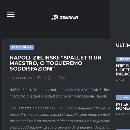
ULTI
ULTIME NEWS
NAPOLI, ZIELINSKI: “SPALLETTI UN
MERCA
MAESTRO, CI TOGLIEREMO
NJIE S
SODDISFAZIONI”
L’OFF
PALAC
17
24
0
6 FEBBRAIO 2022
6 AGOSTO
NAPOLI ZIELINSKI – Intervenuto a “
Radio Kiss Kiss
“, Piotr Zielinski ha
ripercorso questa sua sesta stagione con la maglia del Napoli.
ULTIME
INTER
ROMER
Così la mezzala polacca: “
La mia migliore stagione al Napoli? Non lo
posso dire ancora, siamo a metà strada. Ma sono molto contento,
6 AGOSTO
mister Spalletti è un maestro, dobbiamo seguirlo e ci toglieremo
grandi soddisfazioni. La sua bravura ci darà una grande mano anche