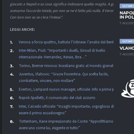
giocato a Napoli e so cosa significa indossare quella maglia. A gennaio
ULTIME
avevamo l’accordo totale, poi non se ne è fatto più nulla. Il Verona?
NAPOL
IN PO
Con loro non so se c’era l’intesa”.
7 AGOSTO
LEGGI ANCHE:
Verona a forza quattro, battuta l’Udinese: l’analisi dal Bentegodi
ULTIME
VLAHO
Inter-Milan, Pioli: “Importanti i duelli, Giroud di livello
7 AGOSTO
internazionale. Hernandez, Kessie, Ibra…”
Torino, Bremer rinnova: brasiliano grato al mondo granata
Juventus, Vlahovic: “Grazie Fiorentina. Qui scelta facile,
combattere, vincere, non mollare”
Everton, Lampard nuovo manager, ufficiale. Info e prime parole
Napoli-Spalletti, il comunicato del club azzurro
Inter, Caicedo ufficiale: “Inzaghi importante, orgoglioso di
essere il primo ecuadoregno”
Tottenham, Kane impressionato da Conte: “Approfittiamo di
avere uno come lui, esigente in tutto”