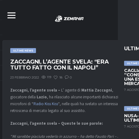
ULTI
ULTIME NEWS
ZACCAGNI, L’AGENTE SVELA: “ERA
ULTIME
TUTTO FATTO CON IL NAPOLI”
CAGLIA
“CONS
119
18
0
23 FEBBRAIO 2022
UNA E
MERC
Zaccagni, l’agente svela –
L’ agente di
Mattia Zaccagni
,
7 AGOSTO
giocatore della
Lazio
, ha rilasciato alcune importanti dichiarazioni ai
microfoni di “
Radio Kiss Kiss
“, nelle quali ha svelato un interessante
ULTIME
retroscena di mercato legato al suo assistito.
NUSA-
ULTIM
Zaccagni, l’agente svela – Queste le sue parole:
7 AGOSTO
“Mi sarebbe piaciuto vederlo in azzurro – ha detto Fausto Pari – ho