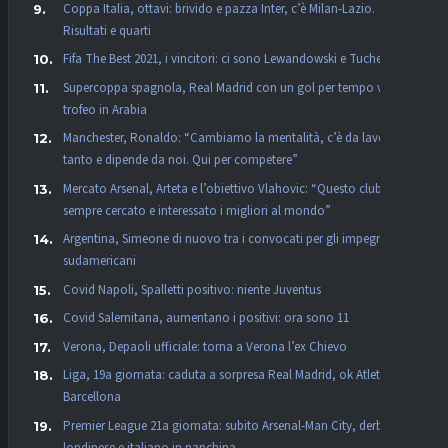
Coppa Italia, ottavi: brivido e pazza Inter, c’è Milan-Lazio.
Risultati e quarti
Fifa The Best 2021, i vincitori: ci sono Lewandowski e Tuchel
Supercoppa spagnola, Real Madrid con un gol per tempo vince il
trofeo in Arabia
Manchester, Ronaldo: “Cambiamo la mentalità, c’è da lavorare
tanto e dipende da noi. Qui per competere”
Mercato Arsenal, Arteta e l’obiettivo Vlahovic: “Questo club ha
sempre cercato e interessato i migliori al mondo”
Argentina, Simeone di nuovo tra i convocati per gli impegni
sudamericani
Covid Napoli, Spalletti positivo: niente Juventus
Covid Salernitana, aumentano i positivi: ora sono 11
Verona, Depaoli ufficiale: torna a Verona l’ex Chievo
Liga, 19a giornata: caduta a sorpresa Real Madrid, ok Atletico e
Barcellona
Premier League 21a giornata: subito Arsenal-Man City, derby
londinese e italiano in panchina