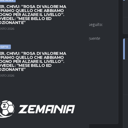
ER, CHIVU: “ROSA DI VALORE MA
PIAMO QUELLO CHE ABBIAMO
OGNO PER ALZARE IL LIVELLO”.
VEDEL: “MESE BELLO ED
OZIONANTE”
lizzato il rinnovo di
Gianluca Scamacca.
Eccolo di seguito:
OSTO 2026
novo contrattuale delle prestazioni sportive del seguente
RCATO
ER, CHIVU: “ROSA DI VALORE MA
PIAMO QUELLO CHE ABBIAMO
 30 Giugno 2026″.
OGNO PER ALZARE IL LIVELLO”.
VEDEL: “MESE BELLO ED
OZIONANTE”
ampionato in programma sabato a Cagliari.
OSTO 2026