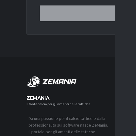
MERCA
ZEMANIA
Il fantacalcio per gli amanti delle tattiche
MERCATO
LUCUMÍ-
CON IL 
Da una passione per il calcio tattico e dalla
7 AGOSTO 2
professionalità sui software nasce ZeMania,
MERCATO
il portale per gli amanti delle tattiche