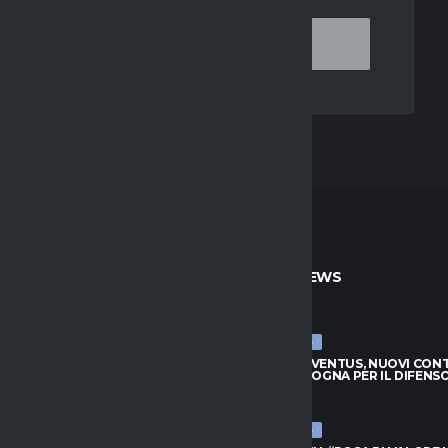
TO
ULTIME NEWS
ULTIME NEWS
JUVENTUS, NUOVI CONTATTI
LUCUMÍ-JUVENTUS, NUOVI CON
BOLOGNA PER IL DIFENSORE
CON IL BOLOGNA PER IL DIFENS
026
7 AGOSTO 2026
ULTIME NEWS