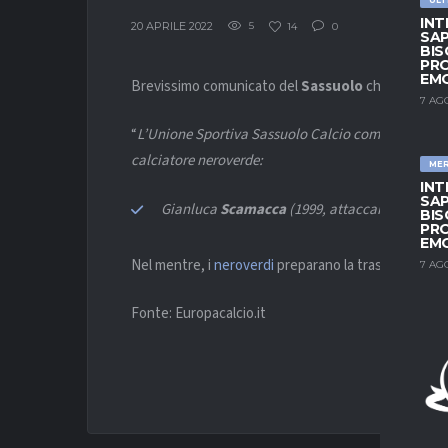
INT
20 APRILE 2022
5
14
0
SAP
BIS
PRO
EM
Brevissimo comunicato del
Sassuolo
che ha ufficia
7 AG
“
L’Unione Sportiva Sassuolo Calcio comunica il rin
calciatore neroverde:
ME
INT
SAP
Gianluca
Scamacca
(1999, attaccante) fino al
BIS
PRO
EM
Nel mentre, i
neroverdi
preparano la trasferta di c
7 AG
Fonte: Europacalcio.it