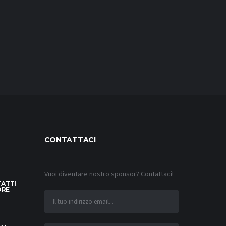
CONTATTACI
Vuoi diventare nostro sponsor? Contattaci!
TATTI
ORE