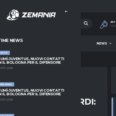
ENT
INF
TIME NEWS
HOME
BEST OF WEEK
NEWS
RCATO
UMÍ-JUVENTUS, NUOVI CONTATTI
 IL BOLOGNA PER IL DIFENSORE
OSTO 2026
IME NEWS
CCA RINNOVA E
UMÍ-JUVENTUS, NUOVI CONTATTI
 IL BOLOGNA PER IL DIFENSORE
ERMO DEI NEROVERDI:
OSTO 2026
IME NEWS