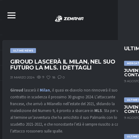
ULTI
ULTIME NEWS
GIROUD LASCERÀ IL MILAN, NEL SUO
MERCA
FUTURO LA MLS. I DETTAGLI
JUVEN
CONTA
9
18
0
31 MARZO 2024
9 AGOSTO
Giroud
lascerà il
Milan
, il quasi ex-diavolo non rinnoverà il suo
contratto in scadenza il prossimo 30 giugno 2024. L’attaccante
ULTIME
francese, che arrivò a Milanello nell’estate del 2021, sfidando la
JUVEN
maledizione del Numero 9, è pronto a sbarcare in
MLS
. Sta per volgere
CONTA
al termine un’avventura che ha arricchito il suo Palmarès con lo
9 AGOSTO
scudetto 2021-2022, e che nonostante l’età è sempre riuscito a caricarsi
l’attacco rossonero sulle spalle.
ULTIME