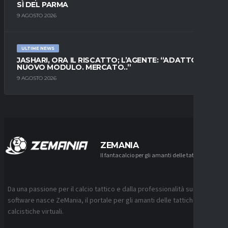
SÌ DEL PARMA
9 AGOSTO 2026
ULTIME NEWS
JASHARI, ORA IL RISCATTO; L’AGENTE: “ADATTO AL
NUOVO MODULO. MERCATO..”
9 AGOSTO 2026
ZEMANIA
Il fantacalcio per gli amanti delle tattiche
Da una passione per il calcio tattico e dalla professionalità sui
software nasce ZeMania, il portale per gli amanti delle tattiche
calcistiche virtuali.