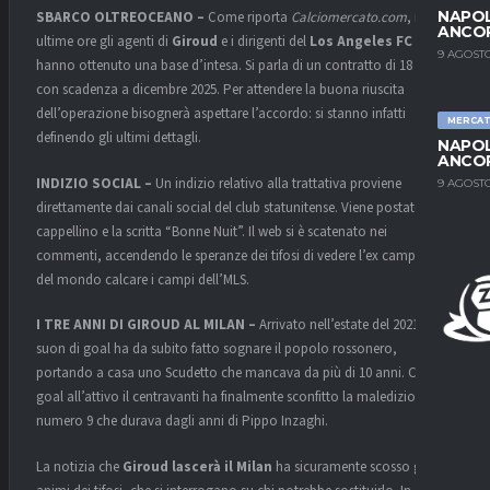
NAPOL
SBARCO OLTREOCEANO –
Come riporta
Calciomercato.com
, nelle
ANCO
ultime ore gli agenti di
Giroud
e i dirigenti del
Los Angeles FC
9 AGOSTO
hanno ottenuto una base d’intesa. Si parla di un contratto di 18 mesi,
con scadenza a dicembre 2025. Per attendere la buona riuscita
dell’operazione bisognerà aspettare l’accordo: si stanno infatti
MERCA
definendo gli ultimi dettagli.
NAPOL
ANCO
INDIZIO SOCIAL –
Un indizio relativo alla trattativa proviene
9 AGOSTO
direttamente dai canali social del club statunitense. Viene postato un
cappellino e la scritta “Bonne Nuit”. Il web si è scatenato nei
commenti, accendendo le speranze dei tifosi di vedere l’ex campione
del mondo calcare i campi dell’MLS.
I TRE ANNI DI GIROUD AL MILAN –
Arrivato nell’estate del 2021, a
suon di goal ha da subito fatto sognare il popolo rossonero,
portando a casa uno Scudetto che mancava da più di 10 anni. Con 36
goal all’attivo il centravanti ha finalmente sconfitto la maledizione del
numero 9 che durava dagli anni di Pippo Inzaghi.
La notizia che
Giroud lascerà il Milan
ha sicuramente scosso gli