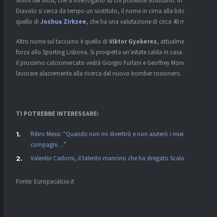
animi dei tifosi, che si interrogano su chi potrebbe sostituirlo. In casa
Diavolo si cerca da tempo un sostituto, il nome in cima alla lista è
quello di
Joshua Zirkzee
, che ha una valutazione di circa 40 milioni.
Altro nome sul taccuino è quello di
Viktor Gyokeres
, attualmente in
forza allo Sporting Lisbona. Si prospetta un’estate calda in casa Milan:
il prossimo calciomercato vedrà Giorgio Furlani e Geoffrey Moncada
lavorare alacremente alla ricerca del nuovo bomber rossonero.
TI POTREBBE INTERESSARE:
Ritiro Messi: “Quando non mi divertirò e non aiuterò i miei
compagni…”
Valentin Carboni, il talento mancino che ha stregato Scaloni
Fonte: Europacalcio.it