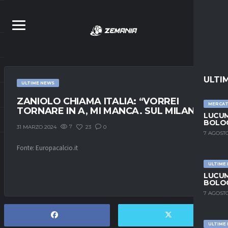
ULTI
ULTIME NEWS
ZANIOLO CHIAMA ITALIA: “VORREI
MERCA
TORNARE IN A, MI MANCA. SUL MILAN…”
LUCUM
BOLOG
7
23
0
31 MARZO 2024
7 AGOSTO
Fonte: Europacalcio.it
ULTIME
LUCUM
BOLOG
7 AGOSTO
ULTIME