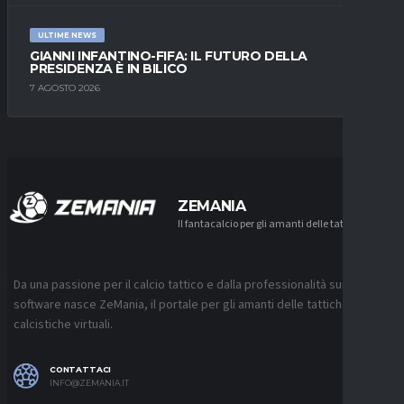
ULTIME NEWS
GIANNI INFANTINO-FIFA: IL FUTURO DELLA
PRESIDENZA È IN BILICO
7 AGOSTO 2026
ZEMANIA
Il fantacalcio per gli amanti delle tattiche
Da una passione per il calcio tattico e dalla professionalità sui
software nasce ZeMania, il portale per gli amanti delle tattiche
calcistiche virtuali.
CONTATTACI
INFO@ZEMANIA.IT