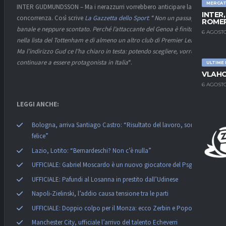
MERCA
INTER GUDMUNDSSON – Ma i nerazzurri vorrebbero anticipare la
INTER
concorrenza. Così scrive
La Gazzetta dello Sport
: “
Non un passaggio
ROMER
banale e neppure scontato. Perché l’attaccante del Genoa è finito pure
6 AGOSTO
nella lista del Tottenham e di almeno un altro club di Premier League.
Ma l’indirizzo Gud ce l’ha chiaro in testa: potendo scegliere, vorrebbe
continuare a essere protagonista in Italia
“.
ULTIME
VLAHO
6 AGOSTO
LEGGI ANCHE:
Bologna, arriva Santiago Castro: “Risultato del lavoro, sono
felice”
Lazio, Lotito: “Bernardeschi? Non c’è nulla”
UFFICIALE: Gabriel Moscardo è un nuovo giocatore del Psg
UFFICIALE: Pafundi al Losanna in prestito dall’Udinese
Napoli-Zielinski, l’addio causa tensione tra le parti
UFFICIALE: Doppio colpo per il Monza: ecco Zerbin e Popovic
Manchester City, ufficiale l’arrivo del talento Echeverri