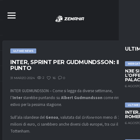
ULTI
ULTIME NEWS
INTER, SPRINT PER GUDMUNDSSON: IL
MERCA
PUNTO
NJIE S
L’OFF
2
16
0
31 MARZO 2024
PALAC
6 AGOSTO
INTER GUDMUNDSSON – Come si legge da diverse settimane,
l’
Inter
starebbe puntando su
Albert Gudmundsson
come rinforzo
estivo per la pessima stagione.
ULTIME
INTER
ROMER
Sull’ala islandese del
Genoa
, valutata dal
Grifone
non meno di 30
6 AGOSTO
milioni di euro, ci sarebbero anche diversi club europei, tra cui il
Tottenham.