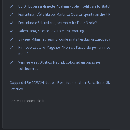
UEFA, Boban si dimette: “Ceferin vuole modificare lo Statuto”
Fiorentina, c’è la fila per Martinez Quarta: spunta anche il PSG
Fiorentina e Salernitana, scambio tra Dia e Nzola?
Salernitana, se esce Lovato entra Boateng
Zirkzee, Milan in pressing: confermata l’esclusiva Europacalcio!
Rinnovo Lautaro, l’agente: “Non c’è l’accordo per il rinnovo,
ma…”
Vermeeren all’Atletico Madrid, colpo ad un passo per i
colchoneros
Coppa del Re 2023/24: dopo il Real, fuori anche il Barcellona. Stasera
l’Atletico
Fonte: Europacalcio.it