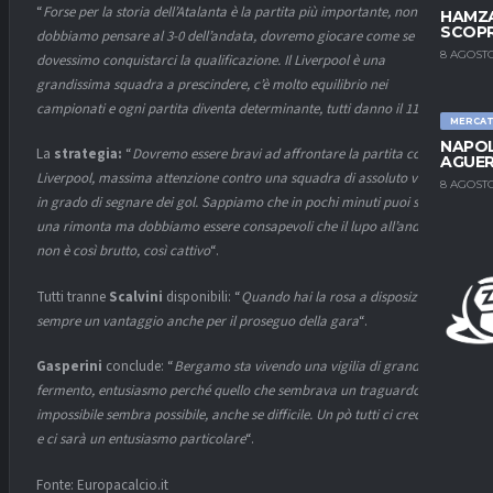
“
Forse per la storia dell’Atalanta è la partita più importante, non
HAMZA
SCOPR
dobbiamo pensare al 3-0 dell’andata, dovremo giocare come se
8 AGOSTO
dovessimo conquistarci la qualificazione. Il Liverpool è una
grandissima squadra a prescindere, c’è molto equilibrio nei
campionati e ogni partita diventa determinante, tutti danno il 110%
“.
MERCA
NAPOL
La
strategia:
“
Dovremo essere bravi ad affrontare la partita come a
AGUER
Liverpool, massima attenzione contro una squadra di assoluto valore
8 AGOSTO
in grado di segnare dei gol. Sappiamo che in pochi minuti puoi subire
una rimonta ma dobbiamo essere consapevoli che il lupo all’andata
non è così brutto, così cattivo
“.
Tutti tranne
Scalvini
disponibili: “
Quando hai la rosa a disposizione è
sempre un vantaggio anche per il proseguo della gara
“.
Gasperini
conclude: “
Bergamo sta vivendo una vigilia di grande
fermento, entusiasmo perché quello che sembrava un traguardo
impossibile sembra possibile, anche se difficile. Un pò tutti ci crediamo
e ci sarà un entusiasmo particolare
“.
Fonte: Europacalcio.it