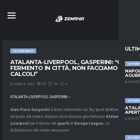
ULTI
ULTIME NEWS
ATALANTA-LIVERPOOL, GASPERINI: “C’È
ULTIME
FERMENTO IN CITTÀ, NON FACCIAMO
NAPOL
CALCOLI”
AGUER
8 AGOSTO
22
20
0
21 APRILE 2024
ATALANTA-LIVERPOOL GASPERINI –
ULTIME
ATALA
Gian Piero Gasperini
è stato intervistato da Sky Sport direttamente
APERT
sul prato del Gewiss Stadium dove domani giocheranno
Atalanta
e
8 AGOSTO
Liverpool
per il ritorno dei
quarti
di
Europa League.
Le
dichiarazioni del mister nerazzurro:
ULTIME