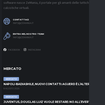
software nasce ZeMania, il portale per gli amanti delle tattiche
calcistiche virtuali.
CONTATTACI
INFO@ZEMANIA.IT
ENTRA NEL NOSTRO TEAM
INFO@ZEMANIA.IT
FACEBOOK
INSTAGRAM
MERCATO
MERCATO
NAPOLI-BADIASHILE, NUOVI CONTATTI: AGUERD È L’ALTERNATIVA
8 AGOSTO 2026
MERCATO
JUVENTUS, DOUGLAS LUIZ VUOLE RESTARE: NO ALL’EVERTON