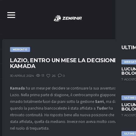
ULTI
MERCATO
LAZIO, ENTRO UN MESE LA DECISIONE DI
MERCA
KAMADA
LUCUM
BOLOG
13
26
0
30 APRILE 2024
7 AGOSTO
Kamada
ha un mese per decidere se continuare la sua avventura alla
Lazio. Nella prima parte di stagione, il centrocampista giapponese è
ULTIME
rimasto totalmente fuori dai piani sotto la gestione
Sarri
, ma da
LUCUM
quando la panchina biancoceleste è stata affidata a
Tudor
ha
BOLOG
ritrovato continuità. Ha risposto bene alla nuova posizione che gli è
7 AGOSTO
stata affidata, quella da mediano. Invece non aveva molto convinto
nel ruolo di trequartista.
ULTIME