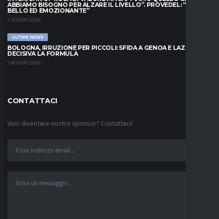
ABBIAMO BISOGNO PER ALZARE IL LIVELLO”. PROVEDEL: “MESE
BELLO ED EMOZIONANTE”
7 AGOSTO 2026
ULTIME NEWS
BOLOGNA, IRRUZIONE PER PICCOLI: SFIDA A GENOA E LAZIO,
DECISIVA LA FORMULA
7 AGOSTO 2026
CONTATTACI
Vuoi diventare nostro sponsor? Contattaci!