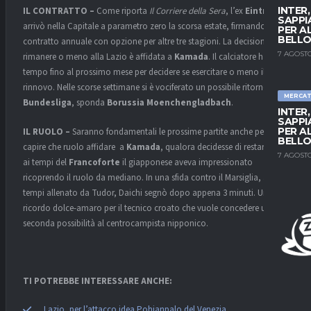
INTER
IL CONTRATTO –
Come riporta
Il Corriere della Sera
, l’ex
Eintracht
SAPPI
arrivò nella Capitale a parametro zero la scorsa estate, firmando un
PER A
BELLO
contratto annuale con opzione per altre tre stagioni. La decisione di
7 AGOSTO
rimanere o meno alla Lazio è affidata a
Kamada
. Il calciatore ha
tempo fino al prossimo mese per decidere se esercitare o meno il
rinnovo. Nelle scorse settimane si è vociferato un possibile ritorno in
MERCA
Bundesliga
, sponda
Borussia Moenchengladbach
.
INTER
SAPPI
PER A
IL RUOLO –
Saranno fondamentali le prossime partite anche per
BELLO
capire che ruolo affidare a
Kamada
, qualora decidesse di restare. Già
7 AGOSTO
ai tempi del
Francoforte
il giapponese aveva impressionato
ricoprendo il ruolo da mediano. In una sfida contro il Marsiglia, ai
tempi allenato da Tudor, Daichi segnò dopo appena 3 minuti. Un
ricordo dolce-amaro per il tecnico croato che vuole concedere una
seconda possibilità al centrocampista nipponico.
TI POTREBBE INTERESSARE ANCHE:
Lazio, per l’attacco idea Pohjanpalo del Venezia