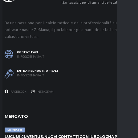
Il fantacalcio per gli amanti delle tattiche
Da una passione per il calcio tattico e dalla professionalità sui
software nasce ZeMania, il portale per gli amanti delle tattiche
calcistiche virtuali.
CONTATTACI
INFO@ZEMANIA.IT
ENTRA NEL NOSTRO TEAM
INFO@ZEMANIA.IT
FACEBOOK
INSTAGRAM
MERCATO
MERCATO
LUCUMÍ-JUVENTUS, NUOVI CONTATTI CON IL BOLOGNA PER IL