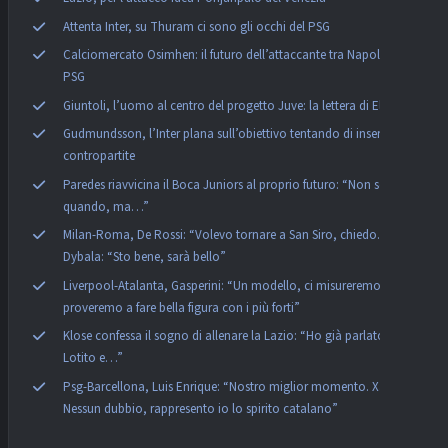
Attenta Inter, su Thuram ci sono gli occhi del PSG
Calciomercato Osimhen: il futuro dell’attaccante tra Napoli e
PSG
Giuntoli, l’uomo al centro del progetto Juve: la lettera di Elkann
Gudmundsson, l’Inter plana sull’obiettivo tentando di inserire tre
contropartite
Paredes riavvicina il Boca Juniors al proprio futuro: “Non so
quando, ma…”
Milan-Roma, De Rossi: “Volevo tornare a San Siro, chiedo…”
Dybala: “Sto bene, sarà bello”
Liverpool-Atalanta, Gasperini: “Un modello, ci misureremo e
proveremo a fare bella figura con i più forti”
Klose confessa il sogno di allenare la Lazio: “Ho già parlato con
Lotito e…”
Psg-Barcellona, Luis Enrique: “Nostro miglior momento. Xavi?
Nessun dubbio, rappresento io lo spirito catalano”