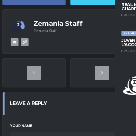
REAL 
GUARD
8 AGOSTO
Zemania Staff
Zemania Staff
ULTIME
JUVEN
L’ACC
8 AGOSTO
LEAVE A REPLY
YOUR NAME