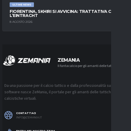
ULTIME NEWS
FIORENTINA, SKHIRI SI AVVICINA: TRATTATIVA CON
L’EINTRACHT
8 AGOSTO 2026
ZEMANIA
Il fantacalcio per gli amanti delle tattiche
Da una passione per il calcio tattico e dalla professionalità sui
software nasce ZeMania, il portale per gli amanti delle tattiche
calcistiche virtuali.
CONTATTACI
INFO@ZEMANIA.IT
ENTRA NEL NOSTRO TEAM