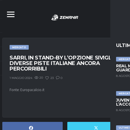
ULTI
MERCATO
SARRI, IN STAND-BY L’OPZIONE SIVIGLIA:
MERCA
DIVERSE PISTE ITALIANE ANCORA
REAL 
PERCORRIBILI
GUARD
8 AGOSTO
20
23
0
1 MAGGIO 2024
Fonte: Europacalcio.it
MERCA
JUVEN
L’ACC
8 AGOSTO
ULTIME