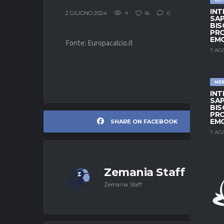
INT
2 GIUGNO 2024
4
16
0
SAP
BIS
PRO
EM
Fonte: Europacalcio.it
7 AG
ME
INT
SAP
BIS
PRO
EM
SHARE ON FACEBOOK
7 AG
Zemania Staff
Zemania Staff