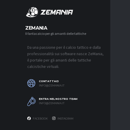
MERCA
ZEMANIA
Il fantacalcio per gli amanti delle tattiche
MERCATO
LUCUMÍ-
CON IL 
Da una passione per il calcio tattico e dalla
7 AGOSTO 2
professionalità sui software nasce ZeMania,
MERCATO
il portale per gli amanti delle tattiche
INTER, C
calcistiche virtuali.
SAPPIAM
BISOGNO 
PROVEDE
EMOZIO
CONTATTACI
7 AGOSTO 2
INFO@ZEMANIA.IT
MERCATO
ENTRA NEL NOSTRO TEAM
BOLOGNA,
INFO@ZEMANIA.IT
A GENOA
7 AGOSTO 2
FACEBOOK
INSTAGRAM