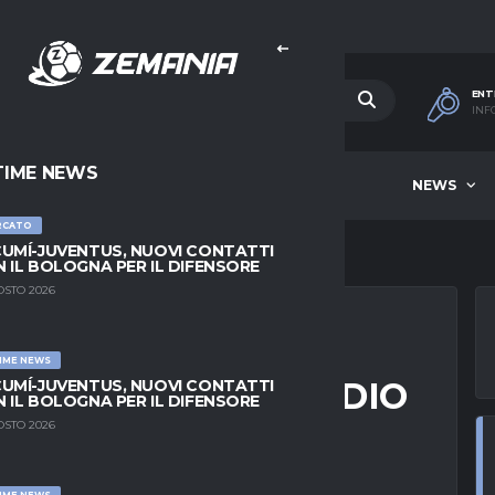
ENT
INF
TIME NEWS
HOME
BEST OF WEEK
NEWS
RCATO
UMÍ-JUVENTUS, NUOVI CONTATTI
 IL BOLOGNA PER IL DIFENSORE
OSTO 2026
IME NEWS
I DICE BASTA; ADDIO
UMÍ-JUVENTUS, NUOVI CONTATTI
 IL BOLOGNA PER IL DIFENSORE
O: “SOGNAVO DI
OSTO 2026
IME NEWS