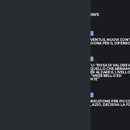
TO
ULTIME NEWS
ULTIME NEWS
JUVENTUS, NUOVI CONTATTI
LUCUMÍ-JUVENTUS, NUOVI CON
BOLOGNA PER IL DIFENSORE
CON IL BOLOGNA PER IL DIFENS
026
7 AGOSTO 2026
ULTIME NEWS
HIVU: “ROSA DI VALORE MA
INTER, CHIVU: “ROSA DI VALORE
O QUELLO CHE ABBIAMO
SAPPIAMO QUELLO CHE ABBIAM
PER ALZARE IL LIVELLO”.
BISOGNO PER ALZARE IL LIVELLO
L: “MESE BELLO ED
PROVEDEL: “MESE BELLO ED
NANTE”
EMOZIONANTE”
026
7 AGOSTO 2026
ULTIME NEWS
 IRRUZIONE PER PICCOLI: SFIDA
BOLOGNA, IRRUZIONE PER PICCOL
 E LAZIO, DECISIVA LA FORMULA
A GENOA E LAZIO, DECISIVA LA 
026
7 AGOSTO 2026