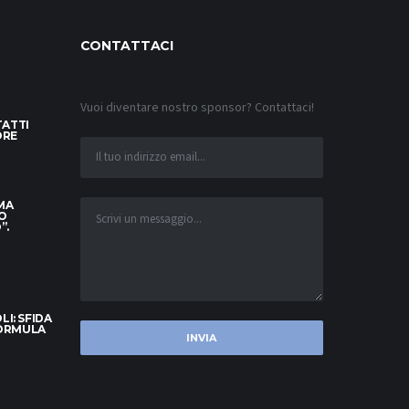
CONTATTACI
Vuoi diventare nostro sponsor? Contattaci!
TATTI
ORE
 MA
O
”.
I: SFIDA
FORMULA