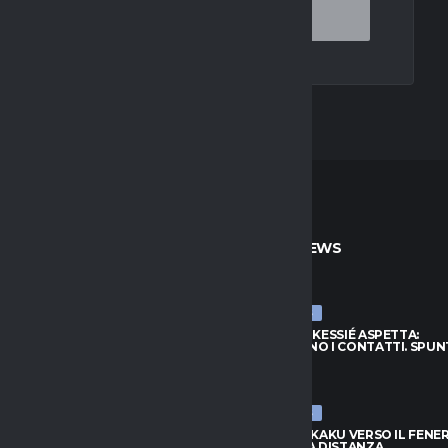
TO
ULTIME NEWS
ULTIME NEWS
S, KESSIÉ ASPETTA:
JUVENTUS, KESSIÉ ASPETTA:
ANO I CONTATTI. SPUNTA
CONTINUANO I CONTATTI. SPUN
I
FRATTESI
026
9 AGOSTO 2026
ULTIME NEWS
 LUKAKU VERSO IL FENERBAHCE:
NAPOLI, LUKAKU VERSO IL FENE
ORA DISTANZA
C’È ANCORA DISTANZA