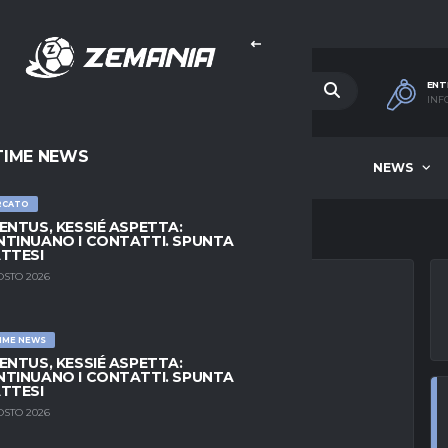
ENT
INF
TIME NEWS
HOME
BEST OF WEEK
NEWS
RCATO
ENTUS, KESSIÉ ASPETTA:
TINUANO I CONTATTI. SPUNTA
TTESI
OSTO 2026
IME NEWS
E DECISIVO PER
ENTUS, KESSIÉ ASPETTA:
TINUANO I CONTATTI. SPUNTA
I DECIDE TUTTO
TTESI
OSTO 2026