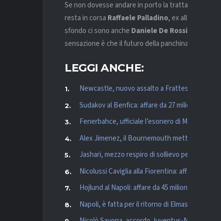
Se non dovesse andare in porto la trattativa con
Sp
resta in corsa
Raffaele Palladino
, ex allenatore de
sfondo ci sono anche
Daniele De Rossi
,
Xavi
ed
E
sensazione è che il futuro della panchina bianconera
LEGGI ANCHE:
Newcastle, nuovo assalto a Frattesi: l’Inter fis
Sudakov al Benfica: affare da 27 milioni più bo
Fenerbahce, ufficiale l’esonero di Mourinho
Alex Jimenez, il Bournemouth mette la freccia
Jashari, mezzo respiro di sollievo per il Milan: i
Nicolussi Caviglia alla Fiorentina: affare da circa
Hojlund al Napoli: affare da 45 milioni per l’att
Napoli, è fatta per il ritorno di Elmas: colpo a
Nicolò Savona, accordo Juventus-Nottingham: 