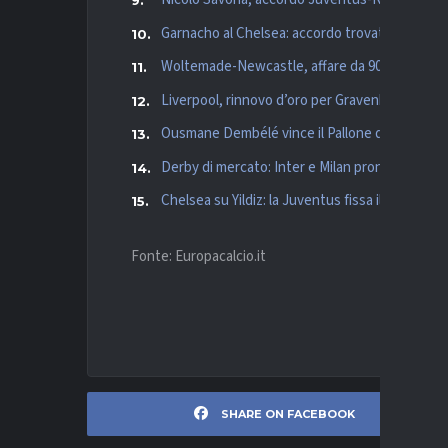
Garnacho al Chelsea: accordo trovato con il 
Woltemade-Newcastle, affare da 90 milioni con
Liverpool, rinnovo d’oro per Gravenberch: pro
Ousmane Dembélé vince il Pallone d’Oro, Yam
Derby di mercato: Inter e Milan pronte a sfidars
Chelsea su Yildiz: la Juventus fissa il prezzo e 
Fonte: Europacalcio.it
SHARE ON FACEBOOK