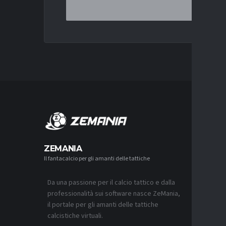
MERCA
ZEMANIA
Il fantacalcio per gli amanti delle tattiche
MERCATO
JUVENTU
CONTINU
FRATTES
Da una passione per il calcio tattico e dalla
9 AGOSTO 2
professionalità sui software nasce ZeMania,
il portale per gli amanti delle tattiche
MERCATO
calcistiche virtuali.
NAPOLI,
C’È ANC