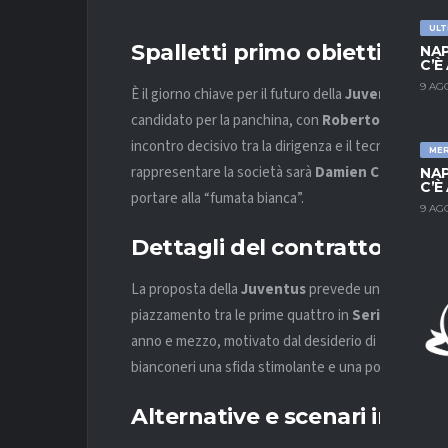
ULT
Spalletti primo obiettivo de
NAP
C’È
9 AG
È il giorno chiave per il futuro della
Juventus
: il c
candidato per la panchina, con
Roberto Mancini
co
incontro decisivo tra la dirigenza e il tecnico di
Cer
ME
rappresentare la società sarà
Damien Comolli
, in
NAP
C’È
portare alla “fumata bianca”.
9 AG
Dettagli del contratto e vol
La proposta della
Juventus
prevede un contratto va
piazzamento tra le prime quattro in
Serie A
.
Spalle
anno e mezzo, motivato dal desiderio di tornare in 
bianconeri una sfida stimolante e una possibilità con
Alternative e scenari in ca