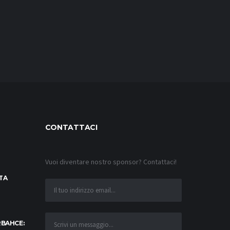
CONTATTACI
Vuoi diventare nostro sponsor? Contattaci!
TA
RBAHCE: